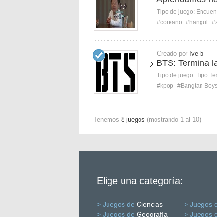
Tipo de juego:
Encuent
#coreano
#hangul
#
Creado por
Ive b
BTS: Termina la
Tipo de juego:
Tipo Te
#kpop
#Bangtan Boy
Tenemos
8 juegos
(mostrando 1 al 10)
Elige una categoría:
> Juegos de
Ciencias
> Juegos 
> Juegos de
Geografía
> Juegos 