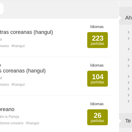
Ah
Idiomas
tras coreanas (hangul)
223
st
partidas
reano
#hangul
a
Idiomas
s coreanas (hangul)
104
st
partidas
reano
#hangul
Idiomas
oreano
26
ra la Pareja
Te
partidas
idioma coreano
#hangul