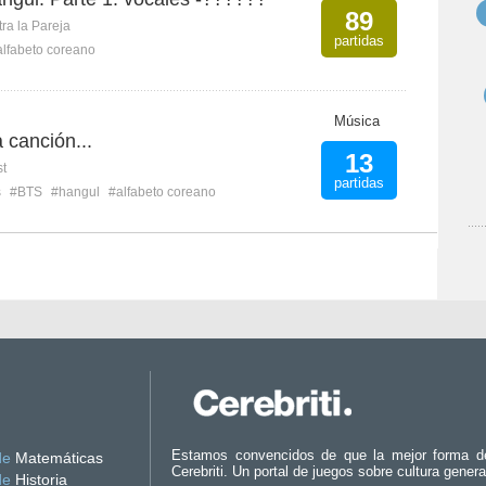
89
ra la Pareja
partidas
alfabeto coreano
Música
 canción...
13
st
partidas
s
#BTS
#hangul
#alfabeto coreano
Estamos convencidos de que la mejor forma d
de
Matemáticas
Cerebriti. Un portal de juegos sobre cultura genera
de
Historia