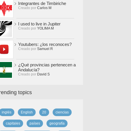
Integrantes de Timbiriche
Creado por
Carlos M
I used to live in Jupiter
Creado por
YOLIMA M
Youtubers: ¿los reconoces?
Creado por
Samuel R
¿Qué provincias pertenecen a
Andalucía?
Creado por
David S
rending topics
inglés
English
20
ciencias
capitales
países
geografía