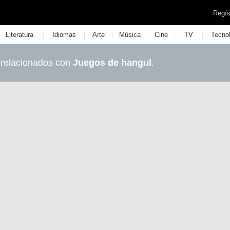
Regís
|
|
|
|
|
|
Literatura
Idiomas
Arte
Música
Cine
TV
Tecno
 relacionados con
Juegos de hangul
.