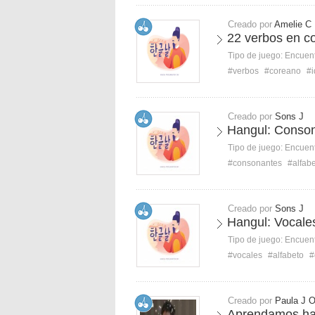
Creado por
Amelie C
22 verbos en c
Tipo de juego:
Encuent
#verbos
#coreano
#
Creado por
Sons J
Hangul: Conso
Tipo de juego:
Encuent
#consonantes
#alfab
Creado por
Sons J
Hangul: Vocale
Tipo de juego:
Encuent
#vocales
#alfabeto
#
Creado por
Paula J 
Aprendamos han