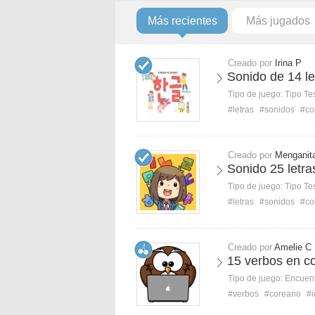
Más recientes
Más jugados
Creado por
Irina P
Sonido de 14 le
Tipo de juego:
Tipo Te
#letras
#sonidos
#co
Creado por
Menganit
Sonido 25 letra
Tipo de juego:
Tipo Te
#letras
#sonidos
#co
Creado por
Amelie C
15 verbos en c
Tipo de juego:
Encuent
#verbos
#coreano
#