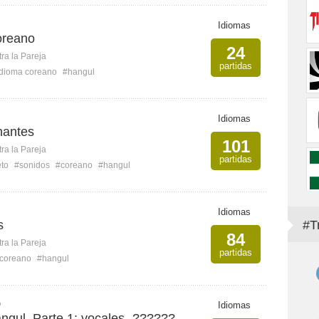
Idiomas
oreano
24
ra la Pareja
partidas
idioma coreano
#hangul
Idiomas
nantes
101
ra la Pareja
partidas
eto
#sonidos
#coreano
#hangul
Idiomas
s
#T
84
ra la Pareja
partidas
coreano
#hangul
O
Idiomas
gul. Parte 1: vocales -??????