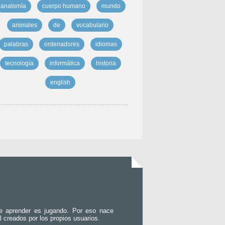
anatomía
cuerpo humano
mundo
animales
de
vocabulario
palabras
ordenadores
idiomas
tecnología
informática
historia
english
e aprender es jugando. Por eso nace
l creados por los propios usuarios.