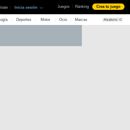
|
Juegos
Ránking
Crea tu juego
|
trate
Inicia sesión
|
|
|
|
logía
Deportes
Motor
Ocio
Marcas