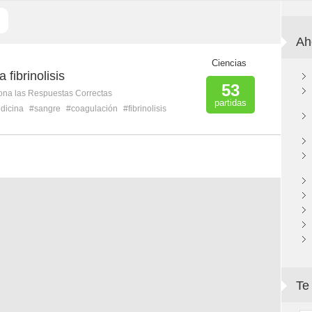
Ah
Ciencias
 fibrinolisis
53
ona las Respuestas Correctas
partidas
dicina
#sangre
#coagulación
#fibrinolisis
Te