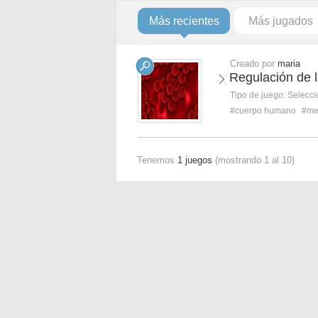
Más recientes
Más jugados
Creado por
maria
Regulación de la
Tipo de juego:
Selecci
#cuerpo humano
#me
Tenemos
1 juegos
(mostrando 1 al 10)