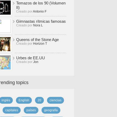
Temazos de los 90 (Volumen
II)
Creado por
Antonio F
Gimnastas rítmicas famosas
Creado por
Nora L
Queens of the Stone Age
Creado por
Horizon T
Urbes de EE.UU
Creado por
Jon
rending topics
inglés
English
20
ciencias
capitales
países
geografía