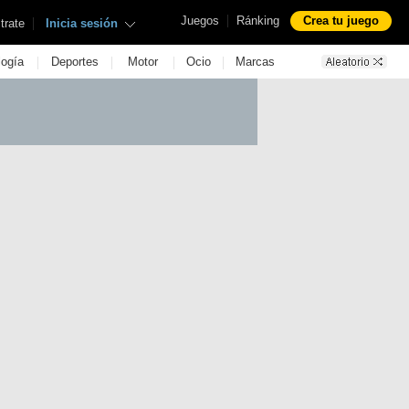
|
Juegos
Ránking
Crea tu juego
|
trate
Inicia sesión
|
|
|
|
logía
Deportes
Motor
Ocio
Marcas