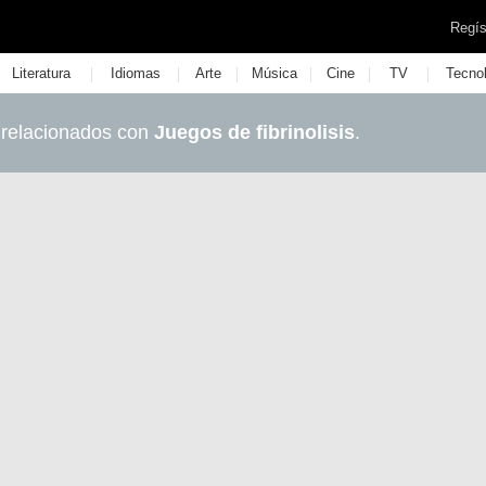
Regís
|
|
|
|
|
|
Literatura
Idiomas
Arte
Música
Cine
TV
Tecno
 relacionados con
Juegos de fibrinolisis
.