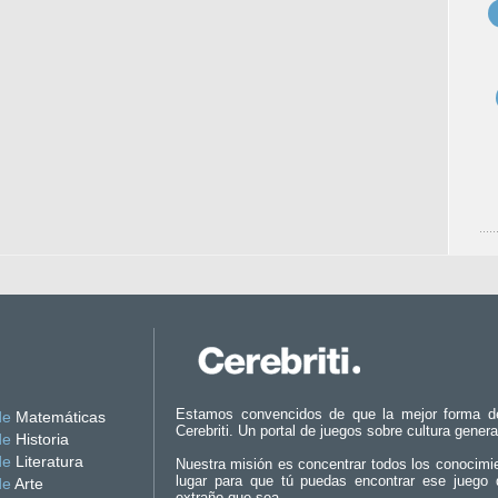
Estamos convencidos de que la mejor forma d
de
Matemáticas
Cerebriti. Un portal de juegos sobre cultura genera
de
Historia
de
Literatura
Nuestra misión es concentrar todos los conocimi
lugar para que tú puedas encontrar ese juego 
de
Arte
extraño que sea.