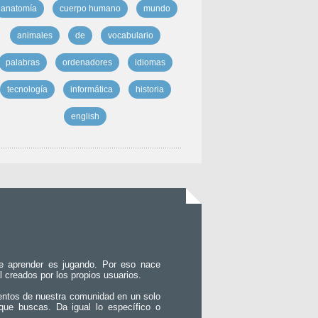
anatomía
cuerpo humano
mundo
animales
de
vocabulario
palabras
ordenadores
idiomas
tecnología
informática
historia
english
e aprender es jugando. Por eso nace
l creados por los propios usuarios.
entos de nuestra comunidad en un solo
que buscas. Da igual lo específico o