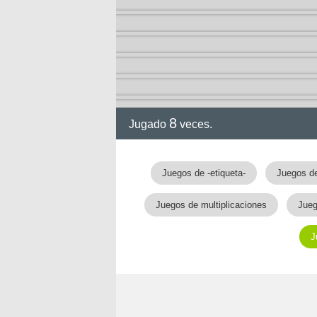
ción
8
Jugado
veces.
Juegos de -etiqueta-
Juegos d
Juegos de multiplicaciones
Jueg
J