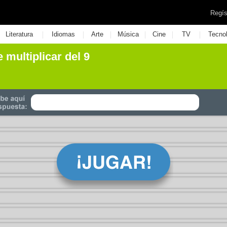
Regís
|
|
|
|
|
|
Literatura
Idiomas
Arte
Música
Cine
TV
Tecno
e multiplicar del 9