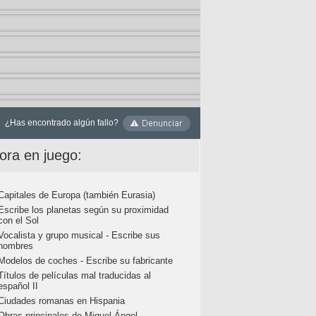
¿Has encontrado algún fallo?
ora en juego:
Capitales de Europa (también Eurasia)
Escribe los planetas según su proximidad
con el Sol
Vocalista y grupo musical - Escribe sus
nombres
Modelos de coches - Escribe su fabricante
Títulos de películas mal traducidas al
español II
Ciudades romanas en Hispania
Obras principales de Miguel Ángel