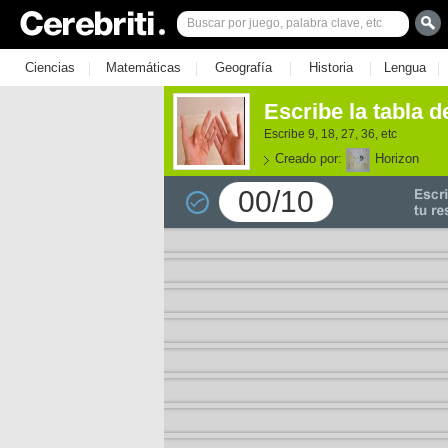
|
|
|
|
|
Ciencias
Matemáticas
Geografía
Historia
Lengua
Escribe la tabla d
Escribe 9, 18, 27, 36, etc
Creado por:
Horizon
00/10
e los