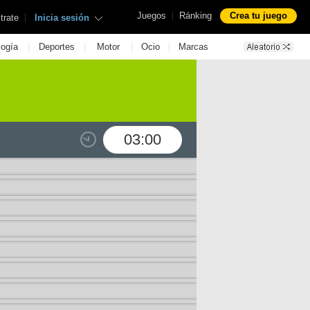
|
Juegos
Ránking
Crea tu juego
|
trate
Inicia sesión
|
|
|
|
logía
Deportes
Motor
Ocio
Marcas
03:00