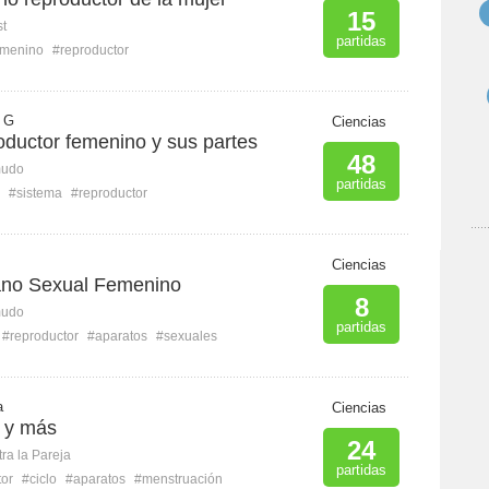
15
st
partidas
emenino
#reproductor
a G
Ciencias
oductor femenino y sus partes
48
mudo
partidas
#sistema
#reproductor
Ciencias
ano Sexual Femenino
8
mudo
partidas
#reproductor
#aparatos
#sexuales
a
Ciencias
l y más
24
ra la Pareja
partidas
tor
#ciclo
#aparatos
#menstruación