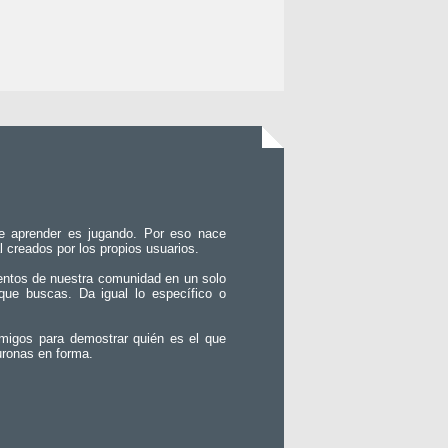
e aprender es jugando. Por eso nace
l creados por los propios usuarios.
entos de nuestra comunidad en un solo
que buscas. Da igual lo específico o
migos para demostrar quién es el que
uronas en forma.