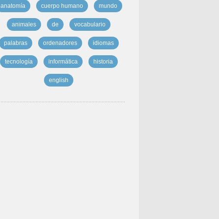
anatomía
cuerpo humano
mundo
animales
de
vocabulario
palabras
ordenadores
idiomas
tecnología
informática
historia
english