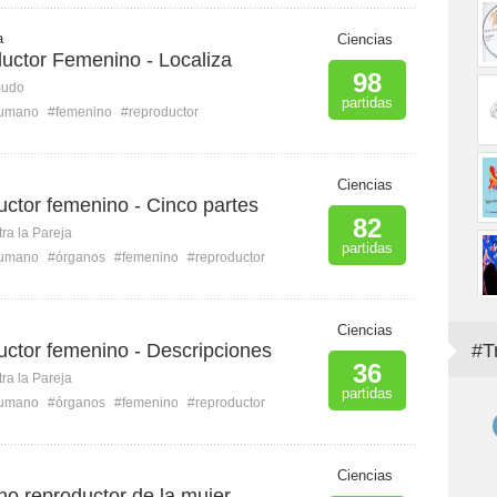
a
Ciencias
uctor Femenino - Localiza
98
mudo
partidas
humano
#femenino
#reproductor
Ciencias
ctor femenino - Cinco partes
82
ra la Pareja
partidas
humano
#órganos
#femenino
#reproductor
Ciencias
uctor femenino - Descripciones
#T
36
ra la Pareja
partidas
humano
#órganos
#femenino
#reproductor
Ciencias
no reproductor de la mujer