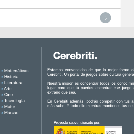
Estamos convencidos de que la mejor forma d
de
Matemáticas
Cerebriti. Un portal de juegos sobre cultura genera
de
Historia
de
Literatura
Nuestra misión es concentrar todos los conocimi
lugar para que tú puedas encontrar ese juego 
de
Arte
extraño que sea.
de
Cine
de
Tecnología
En Cerebriti además, podrás competir con tus a
más sabe. Y todo ello mientras mantienes tus ne
de
Motor
de
Marcas