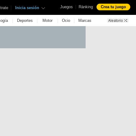
|
Juegos
Ránking
Crea tu juego
|
trate
Inicia sesión
|
|
|
|
logía
Deportes
Motor
Ocio
Marcas