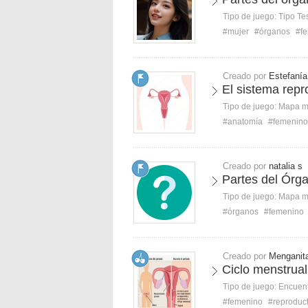
Tipo de juego:
Tipo Te
#mujer
#órganos
#f
Creado por
Estefaní
El sistema repr
Tipo de juego:
Mapa 
#anatomía
#femenino
Creado por
natalia s
Partes del Órg
Tipo de juego:
Mapa 
#órganos
#femenino
Creado por
Menganit
Ciclo menstrua
Tipo de juego:
Encuent
#femenino
#reproduc