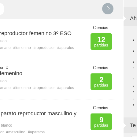
Ah
Ciencias
 reproductor femenino 3º ESO
12
mudo
partidas
humano
#femenino
#reproductor
#aparatos
ión D
Ciencias
 femenino
2
mudo
partidas
humano
#femenino
#reproductor
#aparatos
Ciencias
parato reproductor masculino y
9
Te
partidas
n blanco
tor
#masculino
#aparatos