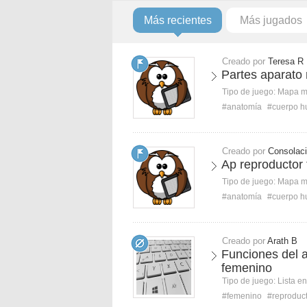
Más recientes
Más jugados
Creado por
Teresa R
Partes aparato
Tipo de juego:
Mapa 
#anatomía
#cuerpo 
Creado por
Consolac
Ap reproductor
Tipo de juego:
Mapa 
#anatomía
#cuerpo 
Creado por
Arath B
Funciones del a
femenino
Tipo de juego:
Lista e
#femenino
#reproduc