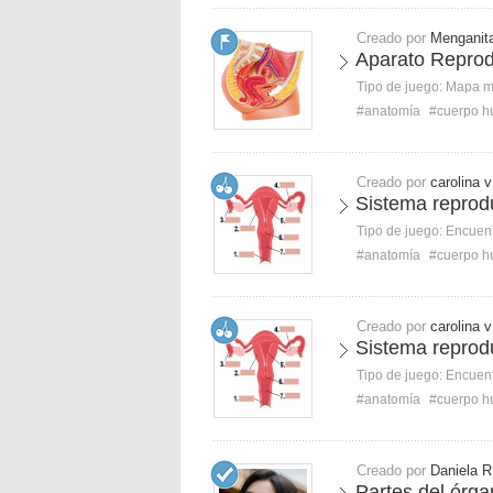
Creado por
Menganit
Aparato Reprod
Tipo de juego:
Mapa 
#anatomía
#cuerpo 
Creado por
carolina v
Sistema reprodu
Tipo de juego:
Encuent
#anatomía
#cuerpo 
Creado por
carolina v
Sistema reprod
Tipo de juego:
Encuent
#anatomía
#cuerpo 
Creado por
Daniela R
Partes del órga