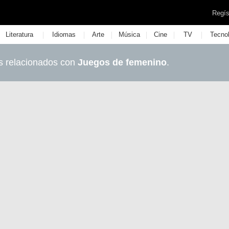
Regís
|
|
|
|
|
|
Literatura
Idiomas
Arte
Música
Cine
TV
Tecno
s relacionados con
Juegos de femenino
.