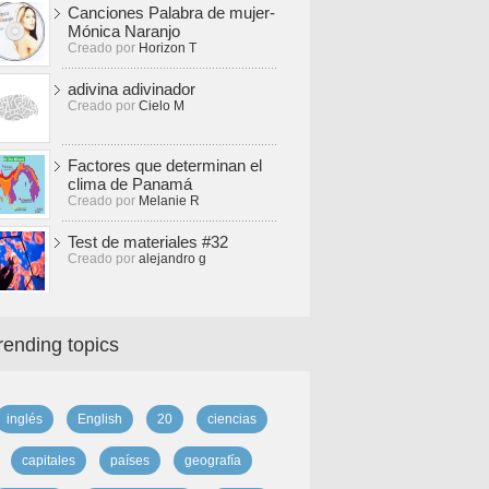
Canciones Palabra de mujer-
Mónica Naranjo
Creado por
Horizon T
adivina adivinador
Creado por
Cielo M
Factores que determinan el
clima de Panamá
Creado por
Melanie R
Test de materiales #32
Creado por
alejandro g
rending topics
inglés
English
20
ciencias
capitales
países
geografía