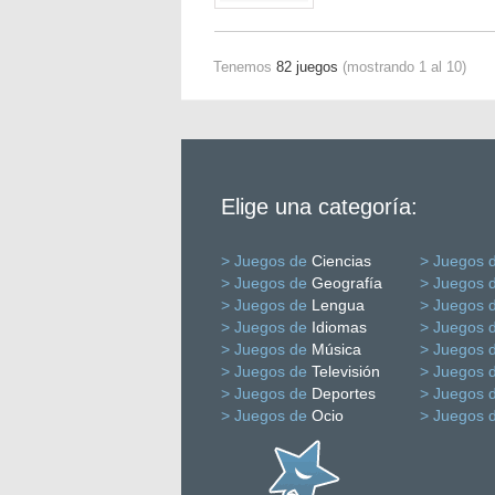
Tenemos
82 juegos
(mostrando 1 al 10)
Elige una categoría:
> Juegos de
Ciencias
> Juegos 
> Juegos de
Geografía
> Juegos 
> Juegos de
Lengua
> Juegos 
> Juegos de
Idiomas
> Juegos 
> Juegos de
Música
> Juegos 
> Juegos de
Televisión
> Juegos 
> Juegos de
Deportes
> Juegos 
> Juegos de
Ocio
> Juegos 