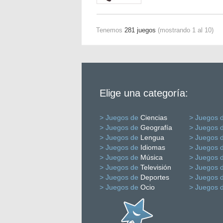
Tenemos
281 juegos
(mostrando 1 al 10)
Elige una categoría:
> Juegos de
Ciencias
> Juegos 
> Juegos de
Geografía
> Juegos 
> Juegos de
Lengua
> Juegos 
> Juegos de
Idiomas
> Juegos 
> Juegos de
Música
> Juegos 
> Juegos de
Televisión
> Juegos 
> Juegos de
Deportes
> Juegos 
> Juegos de
Ocio
> Juegos 