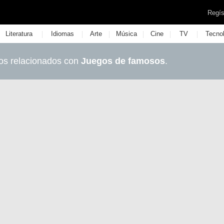
Regís
|
|
|
|
|
|
Literatura
Idiomas
Arte
Música
Cine
TV
Tecno
os relacionados con
Juegos de famosos
.