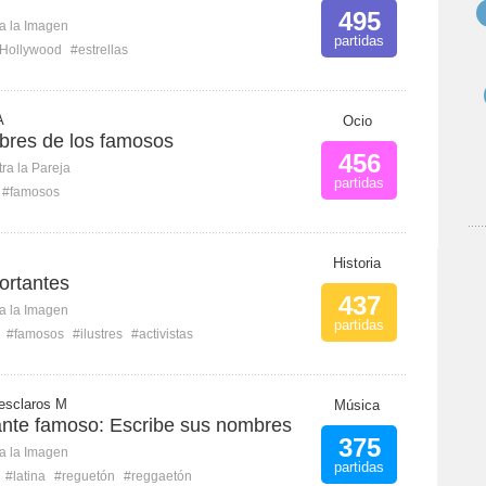
495
ca la Imagen
partidas
Hollywood
#estrellas
A
Ocio
mbres de los famosos
456
ra la Pareja
partidas
#famosos
Historia
ortantes
437
ca la Imagen
partidas
#famosos
#ilustres
#activistas
esclaros M
Música
tante famoso: Escribe sus nombres
375
ca la Imagen
partidas
#latina
#reguetón
#reggaetón