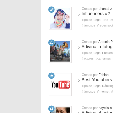
Creado por
chantal z
Influencers #2
Tipo de juego:
Tipo Te
#famosos
#redes soc
Creado por
Antonia 
Adivina la fotog
Tipo de juego:
Encuent
#actores
#cantantes
Creado por
Fabián L
Best Youtubers
Tipo de juego:
Ránkin
#famosos
#internet
#
Creado por
nayelis n
Adivina el actor