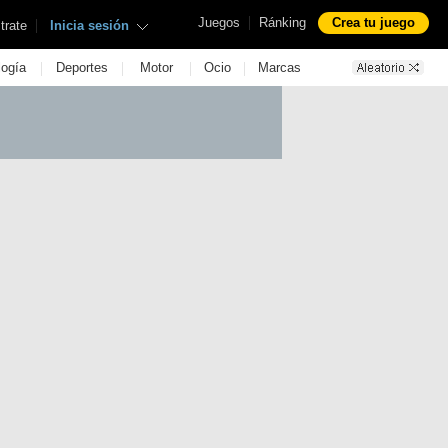
|
Juegos
Ránking
Crea tu juego
|
trate
Inicia sesión
|
|
|
|
logía
Deportes
Motor
Ocio
Marcas