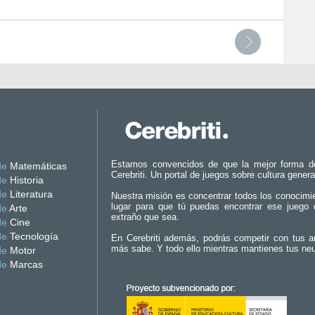
Estamos convencidos de que la mejor forma d
de
Matemáticas
Cerebriti. Un portal de juegos sobre cultura genera
de
Historia
de
Literatura
Nuestra misión es concentrar todos los conocimi
lugar para que tú puedas encontrar ese juego 
de
Arte
extraño que sea.
de
Cine
de
Tecnología
En Cerebriti además, podrás competir con tus a
más sabe. Y todo ello mientras mantienes tus ne
de
Motor
de
Marcas