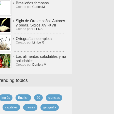
Brasileños famosos
Creado por
Carlos M
Siglo de Oro español. Autores
y obras. Siglos XVI-XVII
Creado por
ELENA
Ortografía incompleta
Creado por
Limbo R
Los alimentos saludables y no
saludables
Creado por
Daniela V
rending topics
inglés
English
20
ciencias
capitales
países
geografía