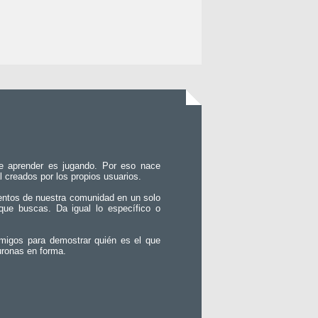
e aprender es jugando. Por eso nace
l creados por los propios usuarios.
entos de nuestra comunidad en un solo
que buscas. Da igual lo específico o
migos para demostrar quién es el que
uronas en forma.