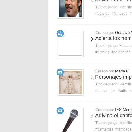
Tipo de juego:
Identifi
#actores
#famosos
#
Creado por
Gustavo 
Acierta los no
Tipo de juego:
Encuent
#actores
#celebrities
Creado por
María P
Personajes imp
Tipo de juego:
Identifi
#personajes
#artistas
Creado por
IES Mont
Adivina el can
Tipo de juego:
Identifi
#cantantes
#famosos