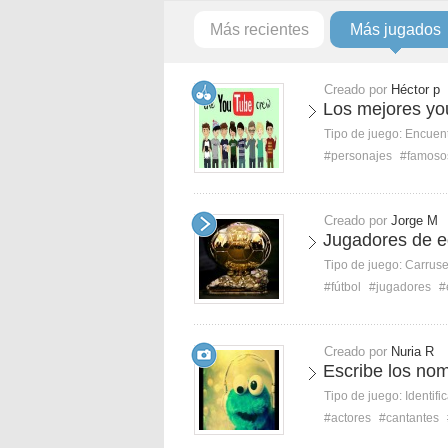
Más recientes
Más jugados
Creado por
Héctor p
Los mejores yo
Tipo de juego:
Encuent
#personajes
#famoso
Creado por
Jorge M
Jugadores de e
Tipo de juego:
Carruse
#fútbol
#jugadores
#
Creado por
Nuria R
Escribe los no
Tipo de juego:
Identifi
#actores
#cantantes