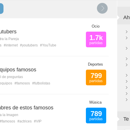
Ah
Ocio
utubers
1.7k
ra la Pareja
partidas
s
#internet
#youtubers
#YouTube
Deportes
quipos famosos
799
l de preguntas
partidas
equipos
#famosos
#futbolistas
Música
mbres de estos famosos
789
ca la Imagen
Te
partidas
#famosos
#actrices
#VIP