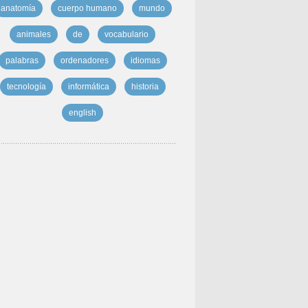
anatomía
cuerpo humano
mundo
animales
de
vocabulario
palabras
ordenadores
idiomas
tecnología
informática
historia
english