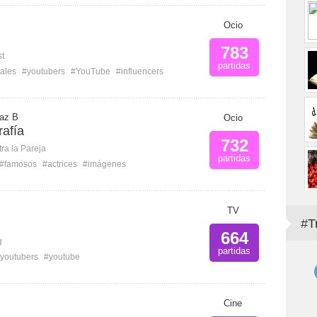
Ocio
783
st
partidas
iales
#youtubers
#YouTube
#influencers
Paz B
Ocio
rafía
732
ra la Pareja
partidas
#famosos
#actrices
#imágenes
TV
#T
664
g
partidas
youtubers
#youtube
Cine