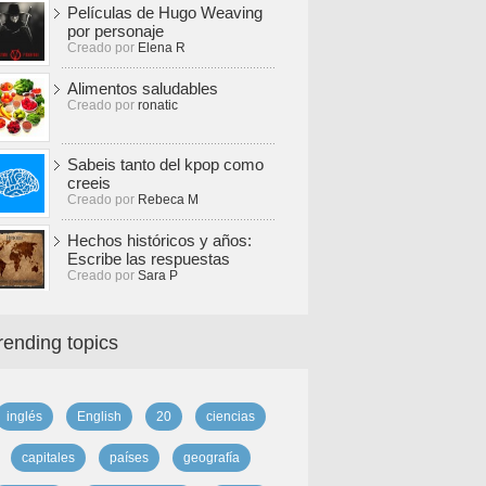
Películas de Hugo Weaving
por personaje
Creado por
Elena R
Alimentos saludables
Creado por
ronatic
Sabeis tanto del kpop como
creeis
Creado por
Rebeca M
Hechos históricos y años:
Escribe las respuestas
Creado por
Sara P
rending topics
inglés
English
20
ciencias
capitales
países
geografía