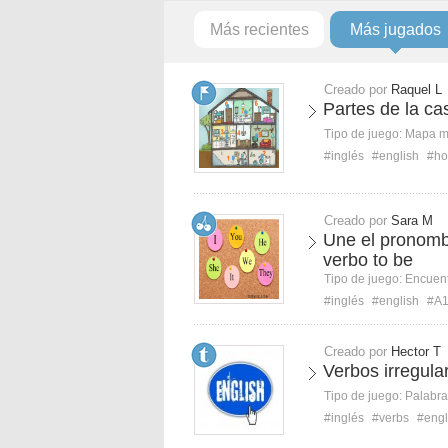
Más recientes
Más jugados
Creado por
Raquel L
Partes de la ca
Tipo de juego:
Mapa 
#inglés
#english
#ho
Creado por
Sara M
Une el pronomb
verbo to be
Tipo de juego:
Encuent
#inglés
#english
#A
Creado por
Hector T
Verbos irregula
Tipo de juego:
Palabra
#inglés
#verbs
#engl