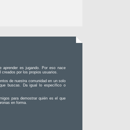
e aprender es jugando. Por eso nace
l creados por los propios usuarios.
entos de nuestra comunidad en un solo
que buscas. Da igual lo específico o
migos para demostrar quién es el que
uronas en forma.