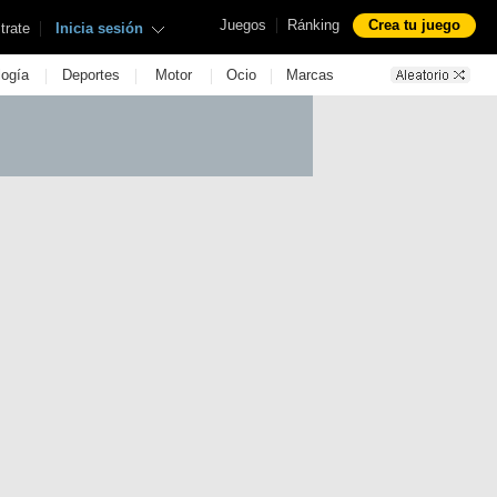
|
Juegos
Ránking
Crea tu juego
|
trate
Inicia sesión
|
|
|
|
logía
Deportes
Motor
Ocio
Marcas