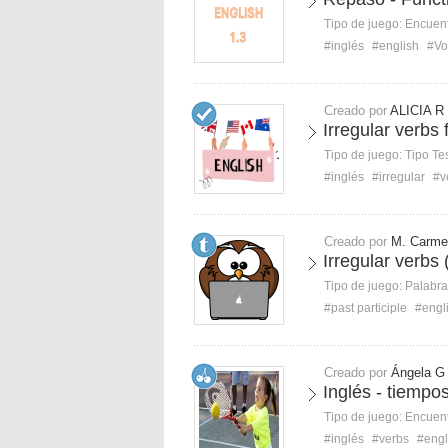
Tipo de juego:
Encuent
#inglés
#english
#Vo
Creado por
ALICIA R
Irregular verbs
Tipo de juego:
Tipo Te
#inglés
#irregular
#v
Creado por
M. Carme
Irregular verbs 
Tipo de juego:
Palabra
#past participle
#engl
Creado por
Ángela G
Inglés - tiempo
Tipo de juego:
Encuent
#inglés
#verbs
#engl