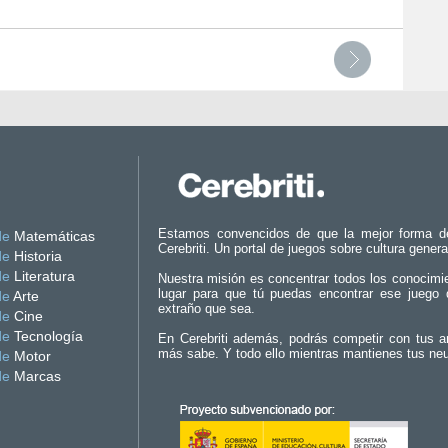
Estamos convencidos de que la mejor forma d
de
Matemáticas
Cerebriti. Un portal de juegos sobre cultura genera
de
Historia
de
Literatura
Nuestra misión es concentrar todos los conocimi
lugar para que tú puedas encontrar ese juego 
de
Arte
extraño que sea.
de
Cine
de
Tecnología
En Cerebriti además, podrás competir con tus a
más sabe. Y todo ello mientras mantienes tus ne
de
Motor
de
Marcas