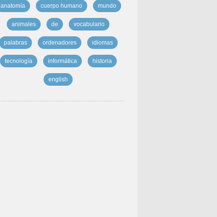
anatomía
cuerpo humano
mundo
animales
de
vocabulario
palabras
ordenadores
idiomas
tecnología
informática
historia
english