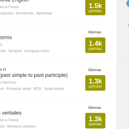
1.5k
ra la Pareja
partidas
cabulary
#sentences
#grammar
Idiomas
 forms
1.4k
st
partidas
erbs
#english
#irregular verbs
n H
Idiomas
(past simple to past participle)
1.3k
s Secretas
partidas
ish
#irregular verbs
#ESL
#past simple
Idiomas
s verbales
1.3k
ra la Pareja
partidas
ish
#tiempos verbales