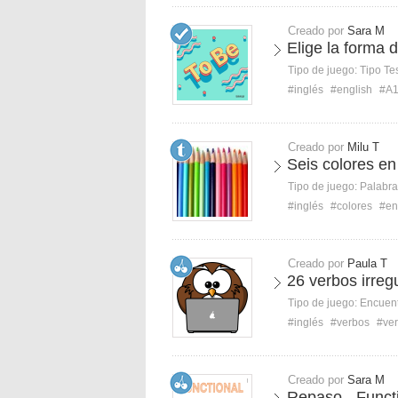
Creado por
Sara M
Elige la forma 
Tipo de juego:
Tipo Te
#inglés
#english
#A
Creado por
Milu T
Seis colores en
Tipo de juego:
Palabra
#inglés
#colores
#en
Creado por
Paula T
26 verbos irreg
Tipo de juego:
Encuent
#inglés
#verbos
#ve
Creado por
Sara M
Repaso - Functi