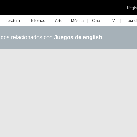
Regís
|
|
|
|
|
|
Literatura
Idiomas
Arte
Música
Cine
TV
Tecno
ados relacionados con
Juegos de english
.