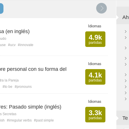
Ah
Idiomas
sa (en inglés)
4.9k
mudo
partidas
use
#ucv
#innovate
Idiomas
re personal con su forma del
4.1k
partidas
ra la Pareja
1
#to be
#pronouns
Idiomas
res: Pasado simple (inglés)
3.3k
s Secretas
Te
partidas
ish
#irregular verbs
#past simple