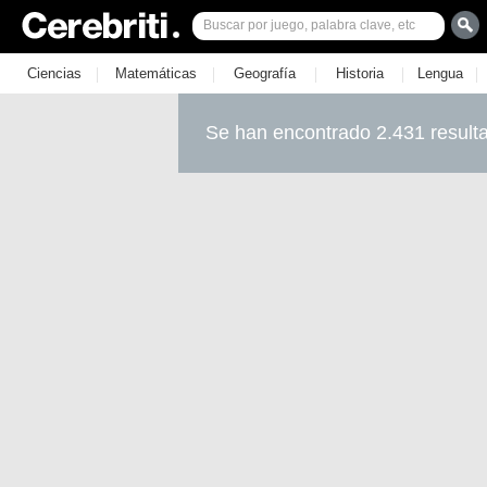
|
|
|
|
|
Ciencias
Matemáticas
Geografía
Historia
Lengua
Se han encontrado 2.431 result