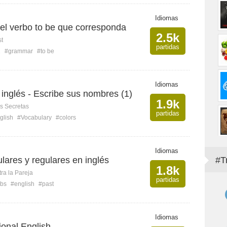
Idiomas
del verbo to be que corresponda
2.5k
st
partidas
1
#grammar
#to be
Idiomas
 inglés - Escribe sus nombres (1)
1.9k
s Secretas
partidas
glish
#Vocabulary
#colors
Idiomas
ulares y regulares en inglés
#T
1.8k
ra la Pareja
partidas
rbs
#english
#past
Idiomas
onal English