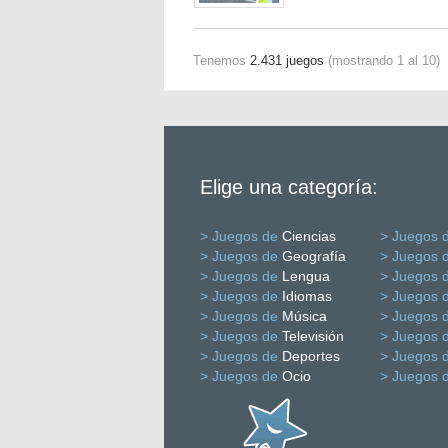
Tenemos
2.431 juegos
(mostrando 1 al 10)
Elige una categoría:
> Juegos de
Ciencias
> Juegos 
> Juegos de
Geografía
> Juegos 
> Juegos de
Lengua
> Juegos 
> Juegos de
Idiomas
> Juegos 
> Juegos de
Música
> Juegos 
> Juegos de
Televisión
> Juegos 
> Juegos de
Deportes
> Juegos 
> Juegos de
Ocio
> Juegos 