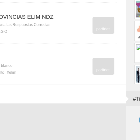
OVINCIAS ELIM NDZ
ona las Respuestas Correctas
partidas
LGIO
n blanco
partidas
nto
#elim
#T