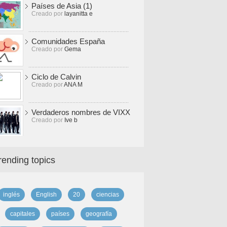
Países de Asia (1)
Creado por
layanitta e
Comunidades España
Creado por
Gema
Ciclo de Calvin
Creado por
ANA M
Verdaderos nombres de VIXX
Creado por
Ive b
rending topics
inglés
English
20
ciencias
capitales
países
geografía