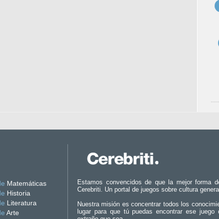
Estamos convencidos de que la mejor forma d
de
Matemáticas
Cerebriti. Un portal de juegos sobre cultura genera
de
Historia
de
Literatura
Nuestra misión es concentrar todos los conocimi
lugar para que tú puedas encontrar ese juego 
de
Arte
extraño que sea.