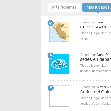
Más recientes
Más jugados
Creado por
uziel p
ELIM EN ACC
Tipo de juego:
Tipo Te
#elim
Creado por
Nahir D
sedes en depa
Tipo de juego:
Mapa 
#sedes
#departamen
Creado por
Matthew 
Sedes del Coleg
Tipo de juego:
Mapa 
#sedes
#peru
#coleg