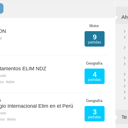
Ah
Motor
ION
9
st
partidas
Geografía
rtamentos ELIM NDZ
4
mudo
partidas
tos
#elim
A
Geografía
io Internacional Elim en el Perú
3
mudo
Te
partidas
ios
#elim