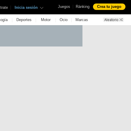
|
Juegos
Ránking
Crea tu juego
|
trate
Inicia sesión
|
|
|
|
logía
Deportes
Motor
Ocio
Marcas