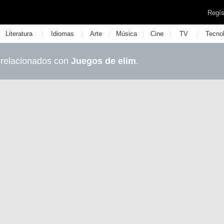
Regís
|
|
|
|
|
|
Literatura
Idiomas
Arte
Música
Cine
TV
Tecno
 relacionados con
Juegos de elim
.