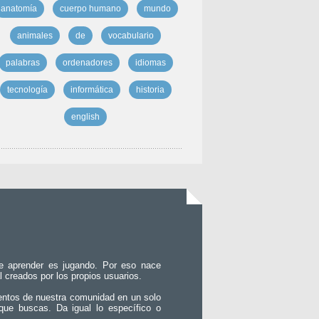
anatomía
cuerpo humano
mundo
animales
de
vocabulario
palabras
ordenadores
idiomas
tecnología
informática
historia
english
e aprender es jugando. Por eso nace
l creados por los propios usuarios.
entos de nuestra comunidad en un solo
que buscas. Da igual lo específico o