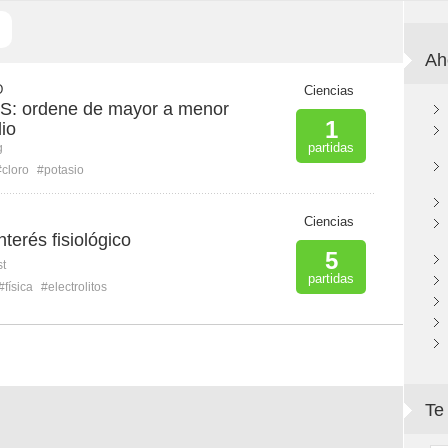
Ah
D
Ciencias
 ordene de mayor a menor
1
io
partidas
g
#cloro
#potasio
Ciencias
nterés fisiológico
5
st
partidas
#física
#electrolitos
Te