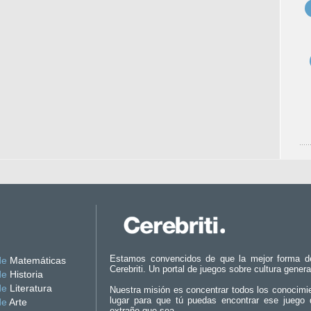
Estamos convencidos de que la mejor forma d
de
Matemáticas
Cerebriti. Un portal de juegos sobre cultura genera
de
Historia
de
Literatura
Nuestra misión es concentrar todos los conocimi
lugar para que tú puedas encontrar ese juego 
de
Arte
extraño que sea.