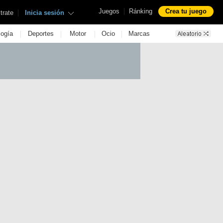
|
Juegos
Ránking
Crea tu juego
|
trate
Inicia sesión
|
|
|
|
logía
Deportes
Motor
Ocio
Marcas