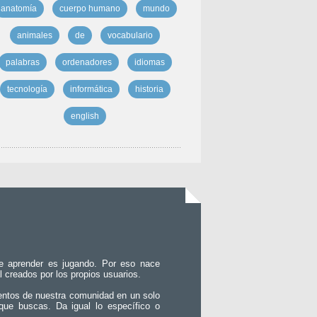
anatomía
cuerpo humano
mundo
animales
de
vocabulario
palabras
ordenadores
idiomas
tecnología
informática
historia
english
e aprender es jugando. Por eso nace
l creados por los propios usuarios.
entos de nuestra comunidad en un solo
que buscas. Da igual lo específico o