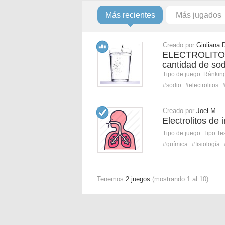
Más recientes
Más jugados
Creado por
Giuliana 
ELECTROLITOS:
cantidad de sod
Tipo de juego:
Ránkin
#sodio
#electrolitos
Creado por
Joel M
Electrolitos de i
Tipo de juego:
Tipo Te
#química
#fisiología
Tenemos
2 juegos
(mostrando 1 al 10)