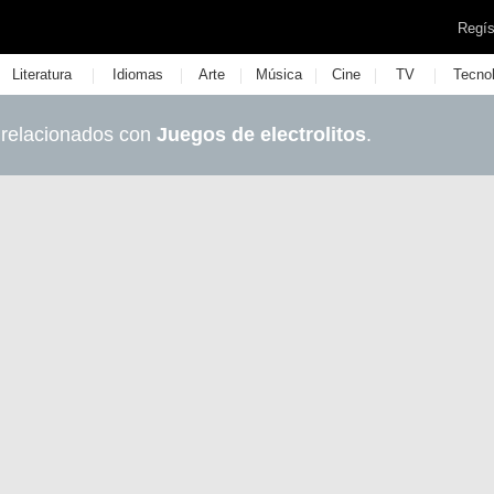
Regís
|
|
|
|
|
|
Literatura
Idiomas
Arte
Música
Cine
TV
Tecno
 relacionados con
Juegos de electrolitos
.