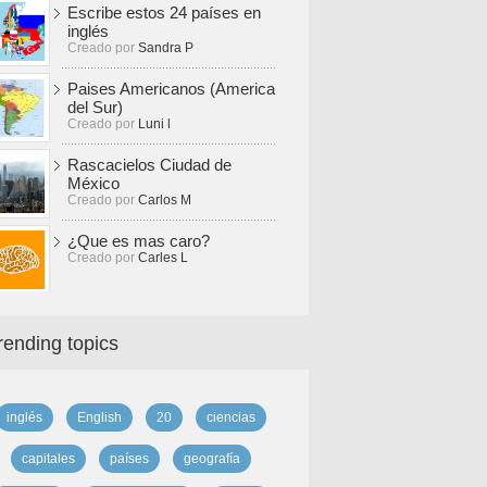
Escribe estos 24 países en
inglés
Creado por
Sandra P
Paises Americanos (America
del Sur)
Creado por
Luni l
Rascacielos Ciudad de
México
Creado por
Carlos M
¿Que es mas caro?
Creado por
Carles L
rending topics
inglés
English
20
ciencias
capitales
países
geografía