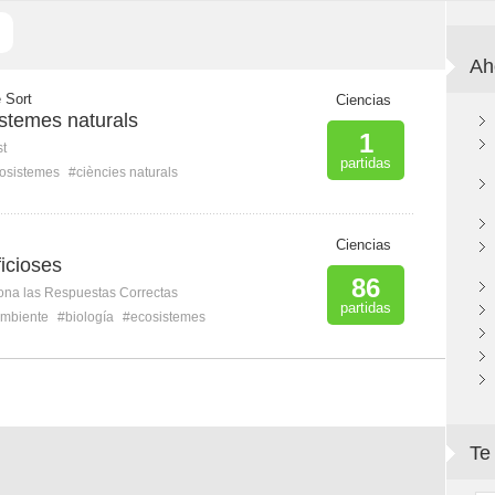
Ah
 Sort
Ciencias
stemes naturals
1
st
partidas
osistemes
#ciències naturals
Ciencias
icioses
86
ona las Respuestas Correctas
partidas
mbiente
#biología
#ecosistemes
Te