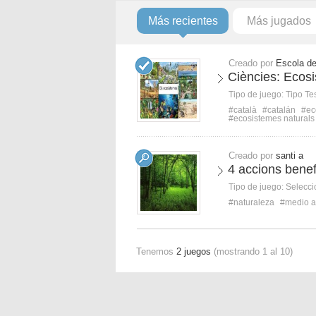
Más recientes
Más jugados
Creado por
Escola de
Ciències: Ecosi
Tipo de juego:
Tipo Te
#català
#catalán
#ec
#ecosistemes naturals
Creado por
santi a
4 accions benef
Tipo de juego:
Selecci
#naturaleza
#medio a
Tenemos
2 juegos
(mostrando 1 al 10)