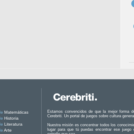
Estamos convencidos de que la mejor forma d
de
Matemáticas
Cerebriti. Un portal de juegos sobre cultura genera
de
Historia
de
Literatura
Nuestra misión es concentrar todos los conocimi
lugar para que tú puedas encontrar ese juego 
de
Arte
extraño que sea.