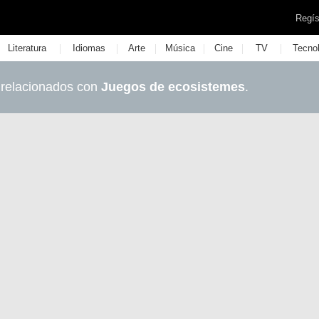
Regís
|
|
|
|
|
|
Literatura
Idiomas
Arte
Música
Cine
TV
Tecno
 relacionados con
Juegos de ecosistemes
.