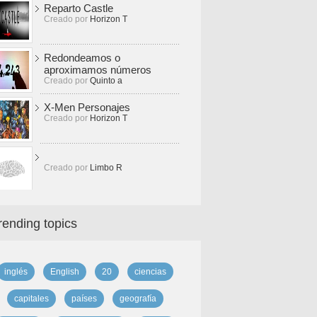
Reparto Castle
Creado por
Horizon T
Redondeamos o
aproximamos números
Creado por
Quinto a
X-Men Personajes
Creado por
Horizon T
Creado por
Limbo R
rending topics
inglés
English
20
ciencias
capitales
países
geografía