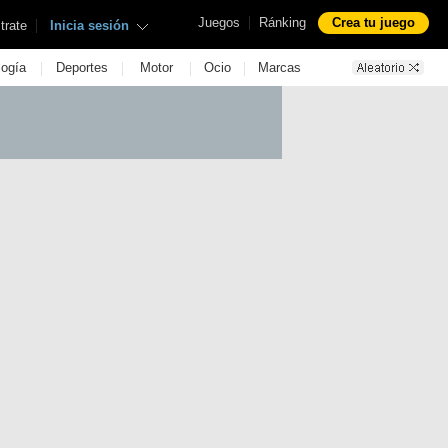
|
Juegos
Ránking
Crea tu juego
|
trate
Inicia sesión
|
|
|
|
logía
Deportes
Motor
Ocio
Marcas