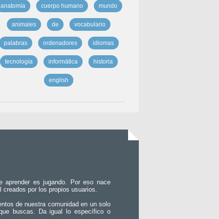
anatomía
cuerpo humano
mundo
animales
de
vocabulario
palabras
ordenadores
idiomas
tecnología
informática
historia
english
e aprender es jugando. Por eso nace
l creados por los propios usuarios.
entos de nuestra comunidad en un solo
que buscas. Da igual lo específico o