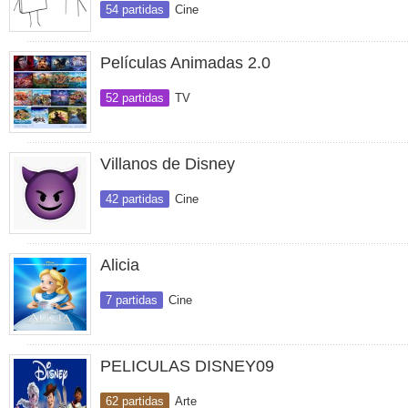
54 partidas
Cine
Películas Animadas 2.0
52 partidas
TV
Villanos de Disney
42 partidas
Cine
Alicia
7 partidas
Cine
PELICULAS DISNEY09
62 partidas
Arte