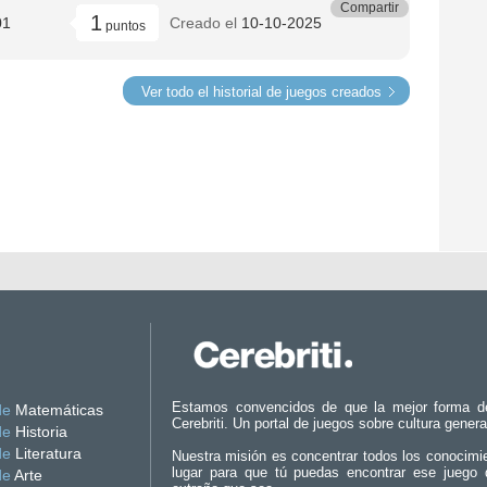
Compartir
1
01
Creado el
10-10-2025
puntos
Ver todo el historial de juegos creados
Estamos convencidos de que la mejor forma d
de
Matemáticas
Cerebriti. Un portal de juegos sobre cultura genera
de
Historia
de
Literatura
Nuestra misión es concentrar todos los conocimi
lugar para que tú puedas encontrar ese juego 
de
Arte