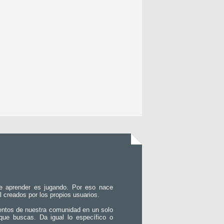
e aprender es jugando. Por eso nace
l creados por los propios usuarios.
entos de nuestra comunidad en un solo
que buscas. Da igual lo específico o