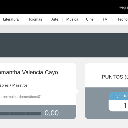
Regís
|
|
|
|
|
|
Literatura
Idiomas
Arte
Música
Cine
TV
Tecno
amantha Valencia Cayo
PUNTOS (ú
sores / Maestros
Juegos J
os animales domésticos01
1
0,00