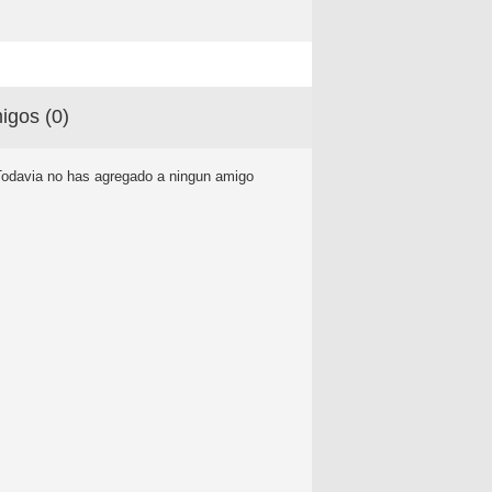
igos (
0
)
Todavia no has agregado a ningun amigo