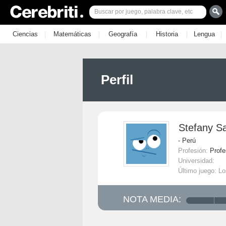
|
|
|
|
|
Ciencias
Matemáticas
Geografía
Historia
Lengua
Perfil
Stefany S
- Perú
Profesión:
Profe
Universidad:
Último juego: L
NOTA MEDIA: