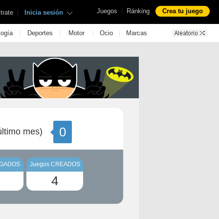
|
Juegos
Ránking
Crea tu juego
|
trate
Inicia sesión
|
|
|
|
logía
Deportes
Motor
Ocio
Marcas
0
ltimo mes)
UGADOS
Juegos CREADOS
4