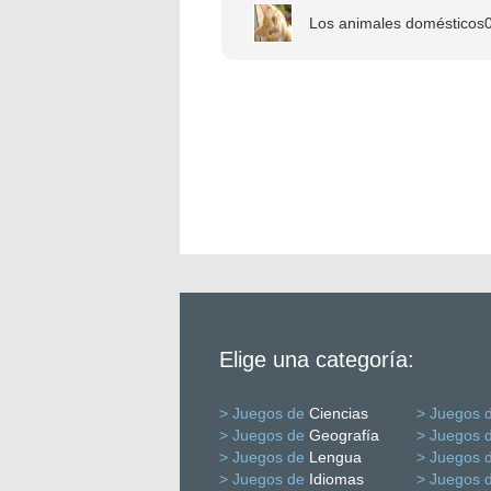
Los animales domésticos
Elige una categoría:
> Juegos de
Ciencias
> Juegos 
> Juegos de
Geografía
> Juegos 
> Juegos de
Lengua
> Juegos 
> Juegos de
Idiomas
> Juegos 