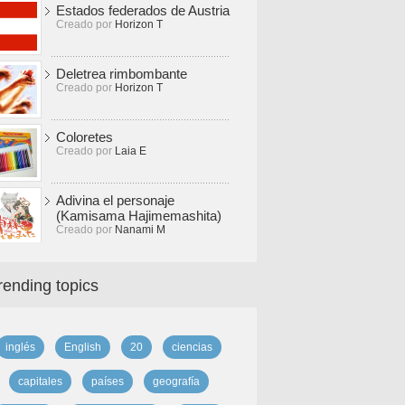
Estados federados de Austria
Creado por
Horizon T
Deletrea rimbombante
Creado por
Horizon T
Coloretes
Creado por
Laia E
Adivina el personaje
(Kamisama Hajimemashita)
Creado por
Nanami M
rending topics
inglés
English
20
ciencias
capitales
países
geografía