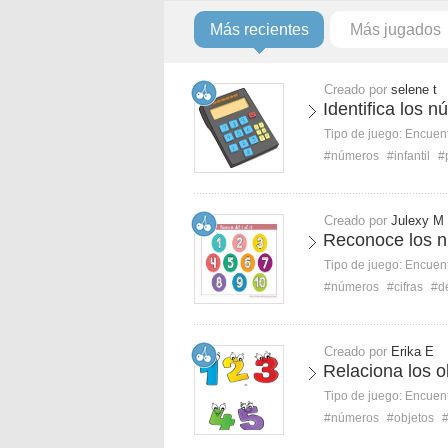
Más recientes
Más jugados
Creado por
selene t
Identifica los n
Tipo de juego:
Encuent
#números
#infantil
#
Creado por
Julexy M
Reconoce los n
Tipo de juego:
Encuent
#números
#cifras
#de
Creado por
Erika E
Relaciona los o
Tipo de juego:
Encuent
#números
#objetos
#