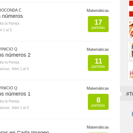
IOCONDA C
Matemáticas
s números
17
ra la Pareja
partidas
l 1 al 5
INICIO Q
Matemáticas
los números 2
11
ra la Pareja
partidas
asicas
#del 1 al 5
INICIO Q
Matemáticas
los números 1
#T
8
ra la Pareja
partidas
asicas
#del 1 al 5
Matemáticas
eros en Cada Imagen