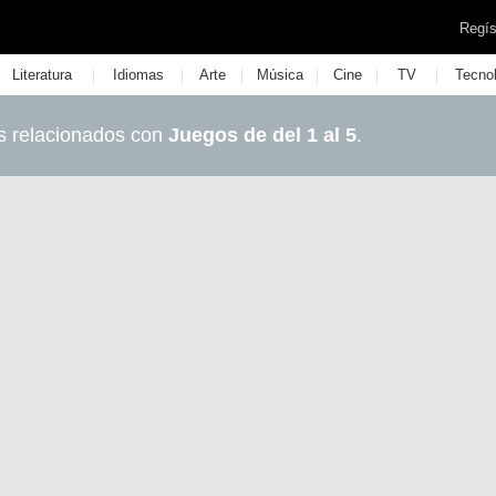
Regís
|
|
|
|
|
|
Literatura
Idiomas
Arte
Música
Cine
TV
Tecno
s relacionados con
Juegos de del 1 al 5
.