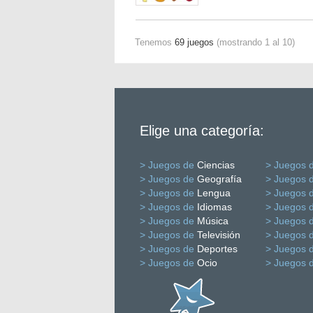
Tenemos
69 juegos
(mostrando 1 al 10)
Elige una categoría:
> Juegos de
Ciencias
> Juegos 
> Juegos de
Geografía
> Juegos 
> Juegos de
Lengua
> Juegos 
> Juegos de
Idiomas
> Juegos 
> Juegos de
Música
> Juegos 
> Juegos de
Televisión
> Juegos 
> Juegos de
Deportes
> Juegos 
> Juegos de
Ocio
> Juegos 