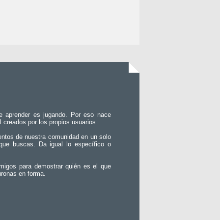
e aprender es jugando. Por eso nace
l creados por los propios usuarios.
entos de nuestra comunidad en un solo
que buscas. Da igual lo específico o
migos para demostrar quién es el que
uronas en forma.