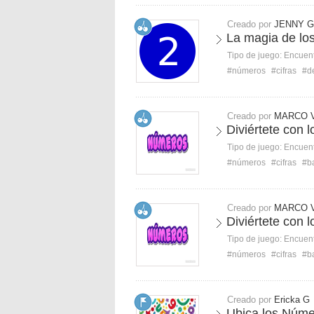
Creado por
JENNY G
La magia de lo
Tipo de juego:
Encuent
#números
#cifras
#de
Creado por
MARCO V
Diviértete con 
Tipo de juego:
Encuent
#números
#cifras
#b
Creado por
MARCO V
Diviértete con 
Tipo de juego:
Encuent
#números
#cifras
#b
Creado por
Ericka G
Ubica los Núm