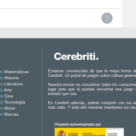
Estamos convencidos de que la mejor forma d
de
Matemáticas
Cerebriti. Un portal de juegos sobre cultura genera
de
Historia
de
Literatura
Nuestra misión es concentrar todos los conocimi
lugar para que tú puedas encontrar ese juego 
de
Arte
extraño que sea.
de
Cine
de
Tecnología
En Cerebriti además, podrás competir con tus a
más sabe. Y todo ello mientras mantienes tus ne
de
Motor
de
Marcas