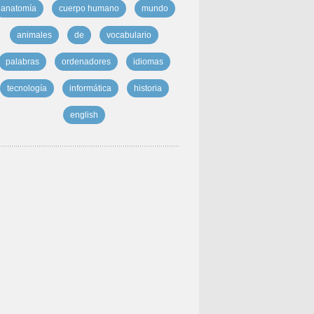
anatomía
cuerpo humano
mundo
animales
de
vocabulario
palabras
ordenadores
idiomas
tecnología
informática
historia
english