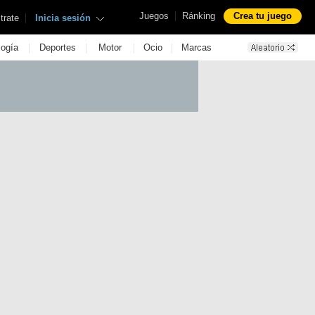
|
Juegos
Ránking
Crea tu juego
|
trate
Inicia sesión
|
|
|
|
logía
Deportes
Motor
Ocio
Marcas