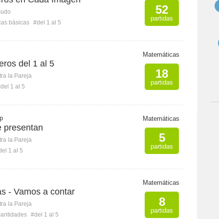
52
mudo
partidas
as básicas
#del 1 al 5
Matemáticas
ros del 1 al 5
18
ra la Pareja
partidas
del 1 al 5
 p
Matemáticas
 presentan
5
ra la Pareja
partidas
del 1 al 5
Matemáticas
as - Vamos a contar
8
ra la Pareja
partidas
cantidades
#del 1 al 5