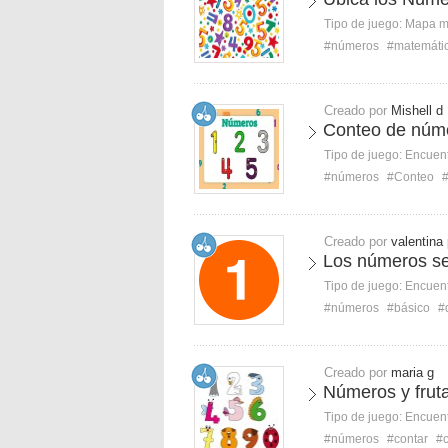
Tipo de juego:
Mapa 
#números
#matemátic
Creado por
Mishell d
Conteo de núme
Tipo de juego:
Encuent
#números
#Conteo
#
Creado por
valentina
Los números se
Tipo de juego:
Encuent
#números
#básico
#
Creado por
maria g
Números y frut
Tipo de juego:
Encuent
#números
#contar
#