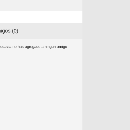
igos (
0
)
Todavia no has agregado a ningun amigo