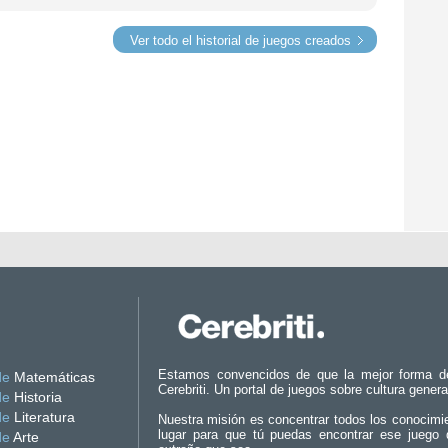
Ver todo el historial de juegos creados
Estamos convencidos de que la mejor forma d
de
Matemáticas
Cerebriti. Un portal de juegos sobre cultura genera
de
Historia
de
Literatura
Nuestra misión es concentrar todos los conocimi
lugar para que tú puedas encontrar ese juego 
de
Arte