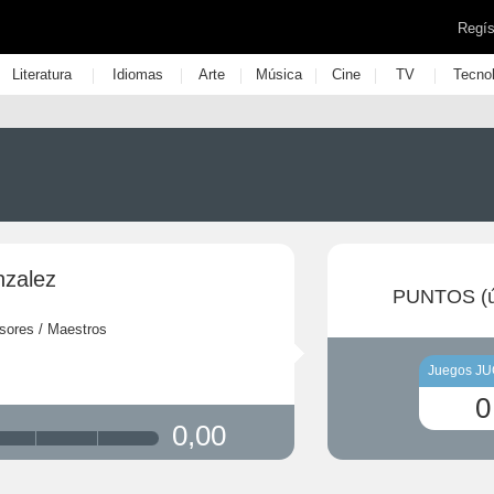
Regís
|
|
|
|
|
|
Literatura
Idiomas
Arte
Música
Cine
TV
Tecno
nzalez
PUNTOS (ú
sores / Maestros
Juegos J
0
0,00