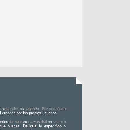
e aprender es jugando. Por eso nace
l creados por los propios usuarios.
entos de nuestra comunidad en un solo
que buscas. Da igual lo específico o