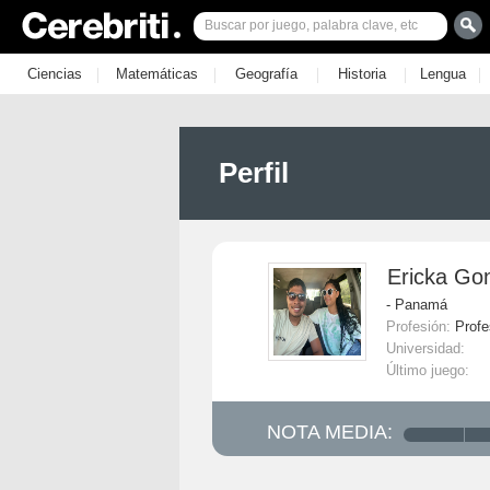
|
|
|
|
|
Ciencias
Matemáticas
Geografía
Historia
Lengua
Perfil
Ericka Go
- Panamá
Profesión:
Profe
Universidad:
Último juego:
NOTA MEDIA: