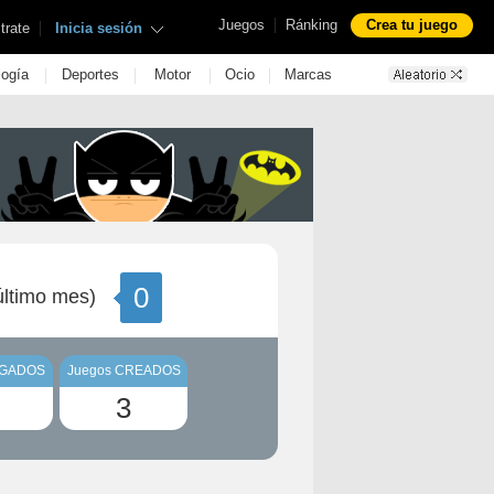
|
Juegos
Ránking
Crea tu juego
|
trate
Inicia sesión
|
|
|
|
logía
Deportes
Motor
Ocio
Marcas
0
ltimo mes)
UGADOS
Juegos CREADOS
3