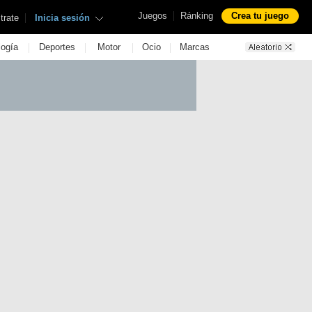
|
Juegos
Ránking
Crea tu juego
|
trate
Inicia sesión
|
|
|
|
logía
Deportes
Motor
Ocio
Marcas