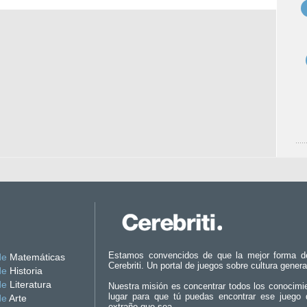
Estamos convencidos de que la mejor forma d
de
Matemáticas
Cerebriti. Un portal de juegos sobre cultura genera
de
Historia
de
Literatura
Nuestra misión es concentrar todos los conocimi
lugar para que tú puedas encontrar ese juego 
de
Arte
extraño que sea.