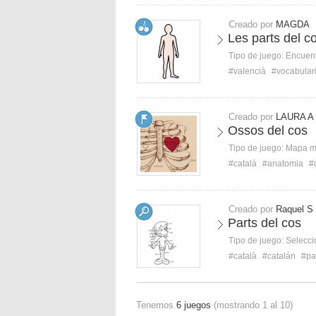
Creado por
MAGDA
Les parts del co
Tipo de juego:
Encuent
#valencià
#vocabular
Creado por
LAURA A
Ossos del cos
Tipo de juego:
Mapa 
#català
#anatomia
#
Creado por
Raquel S
Parts del cos
Tipo de juego:
Selecci
#català
#catalán
#pa
Tenemos
6 juegos
(mostrando 1 al 10)