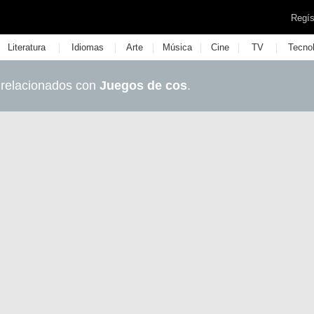
Regís
|
|
|
|
|
|
Literatura
Idiomas
Arte
Música
Cine
TV
Tecno
 relacionados con
Juegos de cos
.