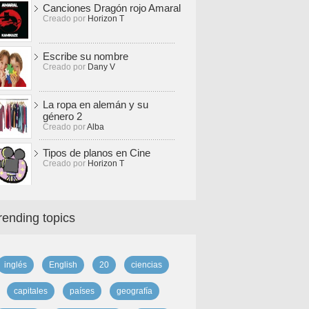
Canciones Dragón rojo Amaral
Creado por
Horizon T
Escribe su nombre
Creado por
Dany V
La ropa en alemán y su
género 2
Creado por
Alba
Tipos de planos en Cine
Creado por
Horizon T
rending topics
inglés
English
20
ciencias
capitales
países
geografía