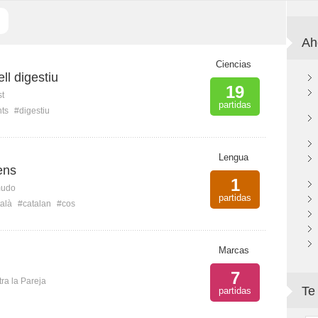
Ah
Ciencias
ell digestiu
19
st
partidas
nts
#digestiu
Lengua
ens
1
mudo
partidas
alà
#catalan
#cos
Marcas
7
ra la Pareja
Te
partidas