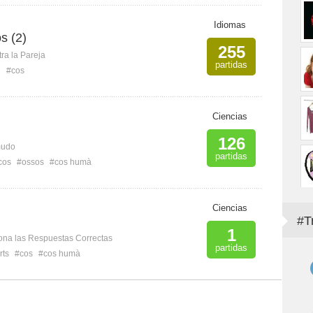
Idiomas
s (2)
255
ra la Pareja
partidas
i
#cos
Ciencias
126
mudo
partidas
cos
#ossos
#cos humà
Ciencias
#T
1
ona las Respuestas Correctas
partidas
rts
#cos
#cos humà