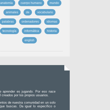
anatomía
cuerpo humano
mundo
animales
de
vocabulario
palabras
ordenadores
idiomas
tecnología
informática
historia
english
e aprender es jugando. Por eso nace
l creados por los propios usuarios.
entos de nuestra comunidad en un solo
que buscas. Da igual lo específico o