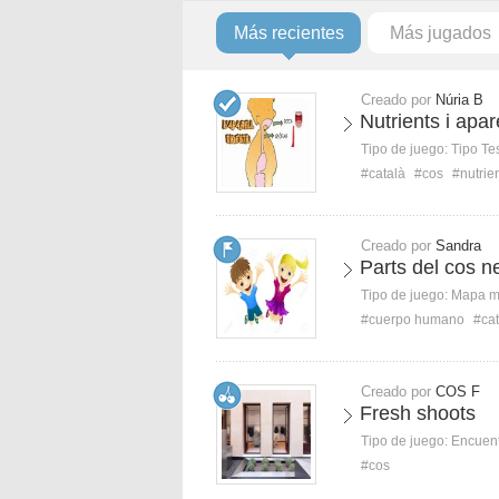
Más recientes
Más jugados
Creado por
Núria B
Nutrients i apar
Tipo de juego:
Tipo Te
#català
#cos
#nutrie
Creado por
Sandra
Parts del cos n
Tipo de juego:
Mapa 
#cuerpo humano
#cat
Creado por
COS F
Fresh shoots
Tipo de juego:
Encuent
#cos