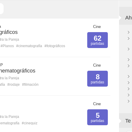
Ah
a
Cine
gráficos
62
ra la Pareja
partidas
#Planos
#cinematografía
#fotográficos
 P
Cine
inematográficos
8
ra la Pareja
partidas
fía
#rodaje
#filmación
Cine
5
ra la Pareja
Te
partidas
nematografía
#cinequiz