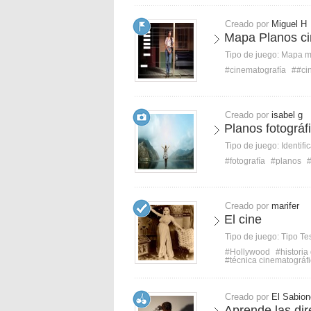
Creado por
Miguel H
Mapa Planos ci
Tipo de juego:
Mapa 
#cinematografía
##ci
Creado por
isabel g
Planos fotográf
Tipo de juego:
Identifi
#fotografía
#planos
#
Creado por
marifer
El cine
Tipo de juego:
Tipo Te
#Hollywood
#historia
#técnica cinematográf
Creado por
El Sabionc
Aprende las dir