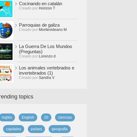
Cocinando en catalán
Creado por
Horizon T
Parroquias de galiza
Creado por
Montevideano M
La Guerra De Los Mundos
(Preguntas)
Creado por
Lorenzo d
Los animales vertebrados e
invertebrados (1)
Creado por
Sandra V
rending topics
inglés
English
20
ciencias
capitales
países
geografía