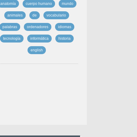
anatomía
cuerpo humano
mundo
animales
de
vocabulario
palabras
ordenadores
idiomas
tecnología
informática
historia
english