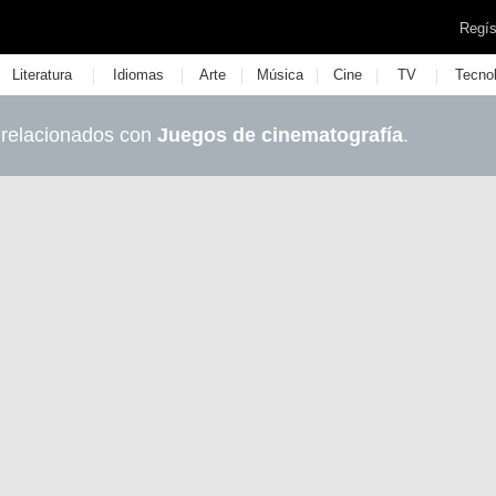
Regís
|
|
|
|
|
|
Literatura
Idiomas
Arte
Música
Cine
TV
Tecno
 relacionados con
Juegos de cinematografía
.