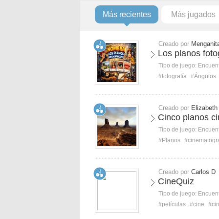
Más recientes
Más jugados
Creado por
Menganit
Los planos foto
Tipo de juego:
Encuent
#fotografía
#Ángulos
Creado por
Elizabeth
Cinco planos c
Tipo de juego:
Encuent
#Planos
#cinematogra
Creado por
Carlos D
CineQuiz
Tipo de juego:
Encuent
#películas
#cine
#ci