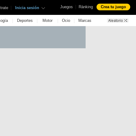
|
Juegos
Ránking
Crea tu juego
|
trate
Inicia sesión
|
|
|
|
logía
Deportes
Motor
Ocio
Marcas