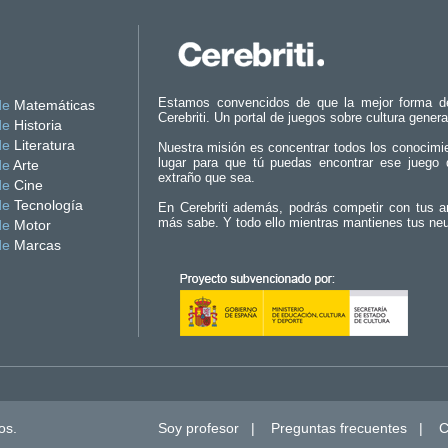
Estamos convencidos de que la mejor forma d
de
Matemáticas
Cerebriti. Un portal de juegos sobre cultura genera
de
Historia
de
Literatura
Nuestra misión es concentrar todos los conocimi
lugar para que tú puedas encontrar ese juego 
de
Arte
extraño que sea.
de
Cine
de
Tecnología
En Cerebriti además, podrás competir con tus a
más sabe. Y todo ello mientras mantienes tus ne
de
Motor
de
Marcas
os.
Soy profesor
|
Preguntas frecuentes
|
C