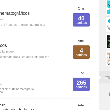
Cine
nematográficos
40
mudo
partidas
ne
##planos
##cinematográficos
Arte
icos
4
ca la Imagen
partidas
cinematografía
#planos fotográficos
Cine
#T
265
st
partidas
 del cine
#cinematografía
ica
illo
Arte
ecciones de la luz