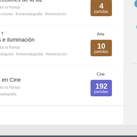
4
ra la Pareja
partidas
ecciones
#cinematografía
#iluminación
 T
Arte
 e iluminación
10
ra la Pareja
partidas
#ángulos
#cinematografía
#iluminación
Cine
s en Cine
192
ra la Pareja
partidas
matografía