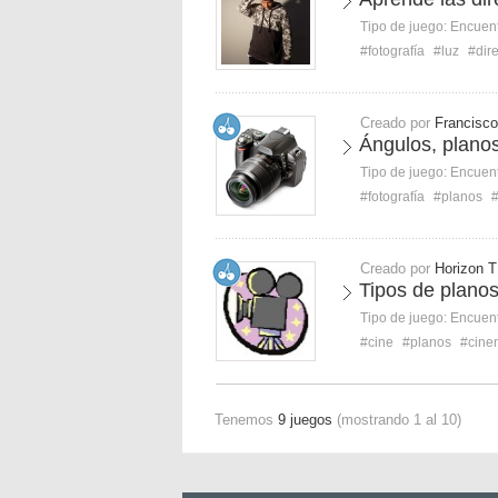
Tipo de juego:
Encuent
#fotografía
#luz
#dir
Creado por
Francisco
Ángulos, planos
Tipo de juego:
Encuent
#fotografía
#planos
Creado por
Horizon T
Tipos de plano
Tipo de juego:
Encuent
#cine
#planos
#cine
Tenemos
9 juegos
(mostrando 1 al 10)