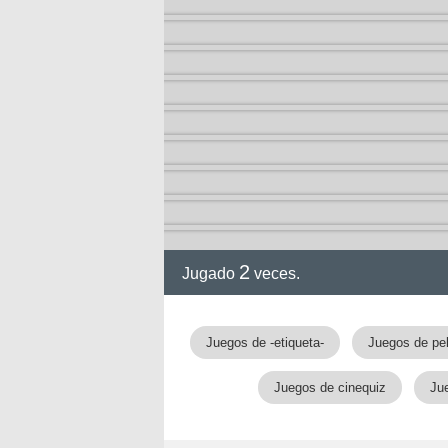
ol I
ol II
2
Jugado
veces.
Juegos de -etiqueta-
Juegos de pel
rvel
Juegos de cinequiz
Ju