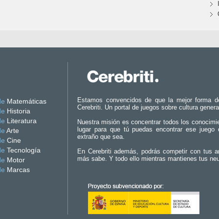
Estamos convencidos de que la mejor forma d
de
Matemáticas
Cerebriti. Un portal de juegos sobre cultura genera
de
Historia
de
Literatura
Nuestra misión es concentrar todos los conocimi
lugar para que tú puedas encontrar ese juego 
de
Arte
extraño que sea.
de
Cine
de
Tecnología
En Cerebriti además, podrás competir con tus a
más sabe. Y todo ello mientras mantienes tus ne
de
Motor
de
Marcas