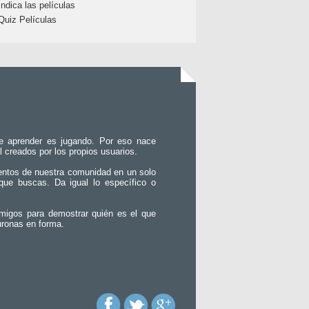
Indica las películas
Quiz Películas
e aprender es jugando. Por eso nace
l creados por los propios usuarios.
entos de nuestra comunidad en un solo
que buscas. Da igual lo específico o
migos para demostrar quién es el que
uronas en forma.