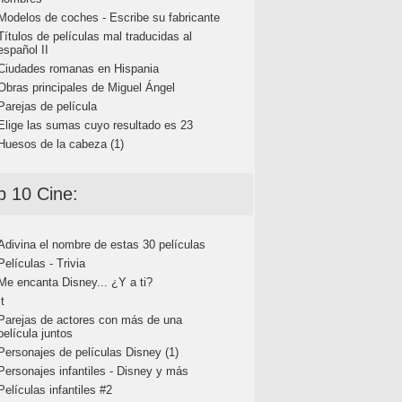
Modelos de coches - Escribe su fabricante
Títulos de películas mal traducidas al
español II
Ciudades romanas en Hispania
Obras principales de Miguel Ángel
Parejas de película
Elige las sumas cuyo resultado es 23
Huesos de la cabeza (1)
p 10 Cine:
Adivina el nombre de estas 30 películas
Películas - Trivia
Me encanta Disney... ¿Y a ti?
It
Parejas de actores con más de una
película juntos
Personajes de películas Disney (1)
Personajes infantiles - Disney y más
Películas infantiles #2