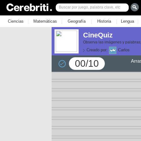
|
|
|
|
|
Ciencias
Matemáticas
Geografía
Historia
Lengua
CineQuiz
Observa las imágenes y palabras;
Creado por:
Carlos
00/10
Arra
or