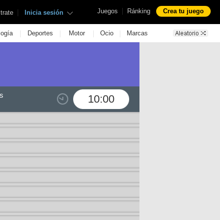
|
Juegos
Ránking
Crea tu juego
|
trate
Inicia sesión
|
|
|
|
logía
Deportes
Motor
Ocio
Marcas
s
10:00