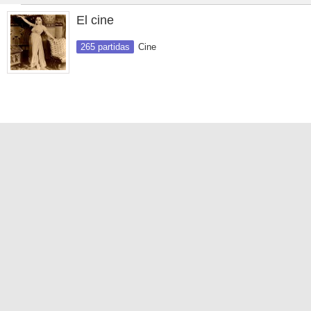
El cine
265 partidas
Cine