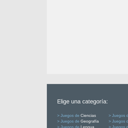
Elige una categoría:
> Juegos de
Ciencias
> Juegos 
> Juegos de
Geografía
> Juegos 
> Juegos de
Lengua
> Juegos 