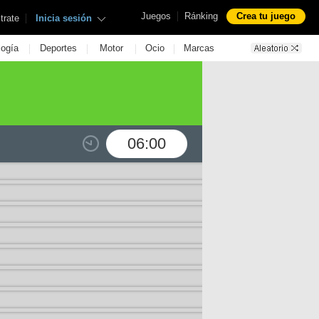
|
Juegos
Ránking
Crea tu juego
|
trate
Inicia sesión
|
|
|
|
logía
Deportes
Motor
Ocio
Marcas
06:00