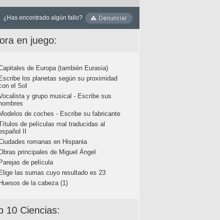
¿Has encontrado algún fallo?
ora en juego:
Capitales de Europa (también Eurasia)
Escribe los planetas según su proximidad
con el Sol
Vocalista y grupo musical - Escribe sus
nombres
Modelos de coches - Escribe su fabricante
Títulos de películas mal traducidas al
español II
Ciudades romanas en Hispania
Obras principales de Miguel Ángel
Parejas de película
Elige las sumas cuyo resultado es 23
Huesos de la cabeza (1)
p 10 Ciencias: