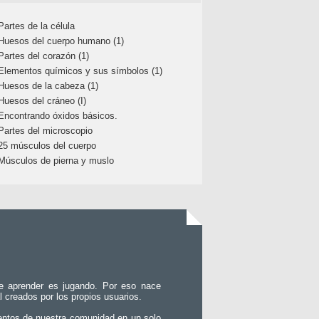
Partes de la célula
Huesos del cuerpo humano (1)
Partes del corazón (1)
Elementos químicos y sus símbolos (1)
Huesos de la cabeza (1)
Huesos del cráneo (I)
Encontrando óxidos básicos.
Partes del microscopio
25 músculos del cuerpo
Músculos de pierna y muslo
e aprender es jugando. Por eso nace
l creados por los propios usuarios.
entos de nuestra comunidad en un solo