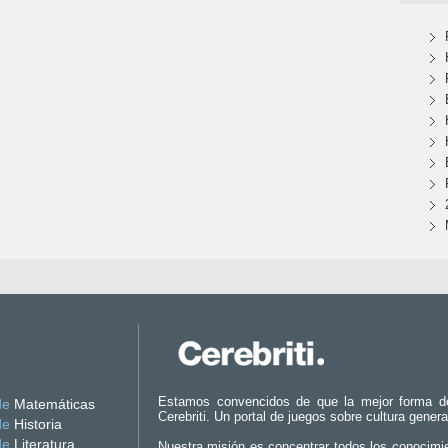
Estamos convencidos de que la mejor forma d
de
Matemáticas
Cerebriti. Un portal de juegos sobre cultura genera
de
Historia
de
Literatura
Nuestra misión es concentrar todos los conocimi