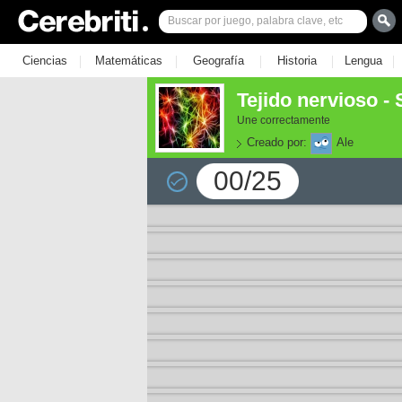
|
|
|
|
|
Ciencias
Matemáticas
Geografía
Historia
Lengua
Tejido nervioso - 
Une correctamente
Creado por:
Ale
00/25