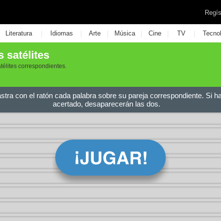
Regís
|
|
|
|
|
|
Literatura
Idiomas
Arte
Música
Cine
TV
Tecno
 satélites
télites correspondientes.
astra con el ratón cada palabra sobre su pareja correspondiente. Si h
acertado, desaparecerán las dos.