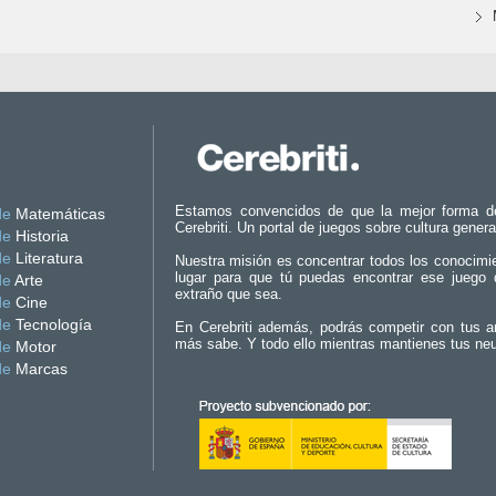
Estamos convencidos de que la mejor forma d
de
Matemáticas
Cerebriti. Un portal de juegos sobre cultura genera
de
Historia
de
Literatura
Nuestra misión es concentrar todos los conocimi
lugar para que tú puedas encontrar ese juego 
de
Arte
extraño que sea.
de
Cine
de
Tecnología
En Cerebriti además, podrás competir con tus a
más sabe. Y todo ello mientras mantienes tus ne
de
Motor
de
Marcas