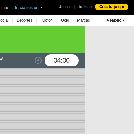
|
Juegos
Ránking
Crea tu juego
|
trate
Inicia sesión
|
|
|
|
logía
Deportes
Motor
Ocio
Marcas
as
04:00