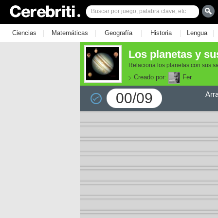
|
|
|
|
|
Ciencias
Matemáticas
Geografía
Historia
Lengua
Los planetas y sus
Relaciona los planetas con sus sa
Creado por:
Fer
00/09
Arr