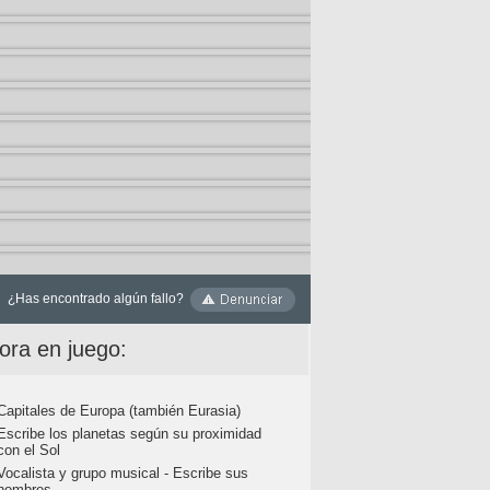
¿Has encontrado algún fallo?
ora en juego:
Capitales de Europa (también Eurasia)
Escribe los planetas según su proximidad
con el Sol
Vocalista y grupo musical - Escribe sus
nombres