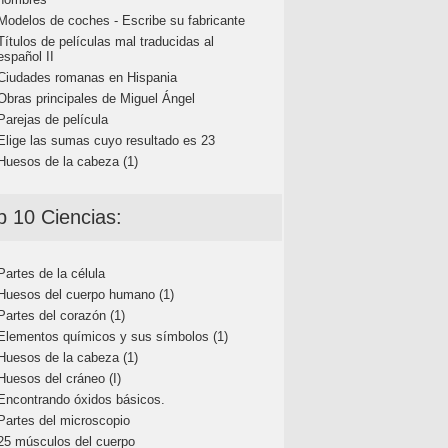
Modelos de coches - Escribe su fabricante
Títulos de películas mal traducidas al
español II
Ciudades romanas en Hispania
Obras principales de Miguel Ángel
Parejas de película
Elige las sumas cuyo resultado es 23
Huesos de la cabeza (1)
p 10 Ciencias:
Partes de la célula
Huesos del cuerpo humano (1)
Partes del corazón (1)
Elementos químicos y sus símbolos (1)
Huesos de la cabeza (1)
Huesos del cráneo (I)
Encontrando óxidos básicos.
Partes del microscopio
25 músculos del cuerpo