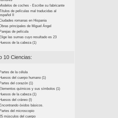
Modelos de coches - Escribe su fabricante
Títulos de películas mal traducidas al
español II
Ciudades romanas en Hispania
Obras principales de Miguel Ángel
Parejas de película
Elige las sumas cuyo resultado es 23
Huesos de la cabeza (1)
p 10 Ciencias:
Partes de la célula
Huesos del cuerpo humano (1)
Partes del corazón (1)
Elementos químicos y sus símbolos (1)
Huesos de la cabeza (1)
Huesos del cráneo (I)
Encontrando óxidos básicos.
Partes del microscopio
25 músculos del cuerpo