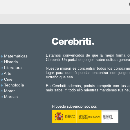
Estamos convencidos de que la mejor forma d
de
Matemáticas
Cerebriti. Un portal de juegos sobre cultura genera
de
Historia
de
Literatura
Nuestra misión es concentrar todos los conocimi
lugar para que tú puedas encontrar ese juego 
de
Arte
extraño que sea.
de
Cine
de
Tecnología
En Cerebriti además, podrás competir con tus a
más sabe. Y todo ello mientras mantienes tus ne
de
Motor
de
Marcas