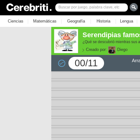
|
|
|
|
|
Ciencias
Matemáticas
Geografía
Historia
Lengua
Serendipias famo
¿Qué se descubrió mientras sus ar
Creado por:
Diego
00/11
Arr