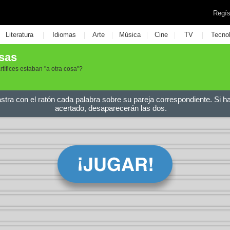
Regís
|
|
|
|
|
|
Literatura
Idiomas
Arte
Música
Cine
TV
Tecno
sas
tífices estaban "a otra cosa"?
astra con el ratón cada palabra sobre su pareja correspondiente. Si h
acertado, desaparecerán las dos.