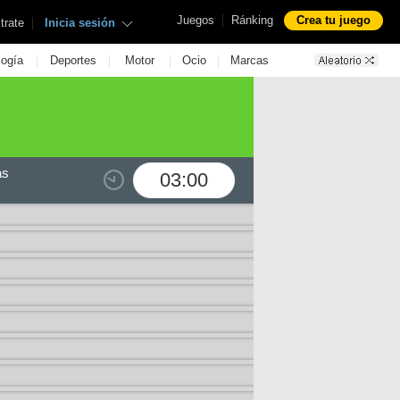
|
Juegos
Ránking
Crea tu juego
|
trate
Inicia sesión
|
|
|
|
logía
Deportes
Motor
Ocio
Marcas
as
03:00