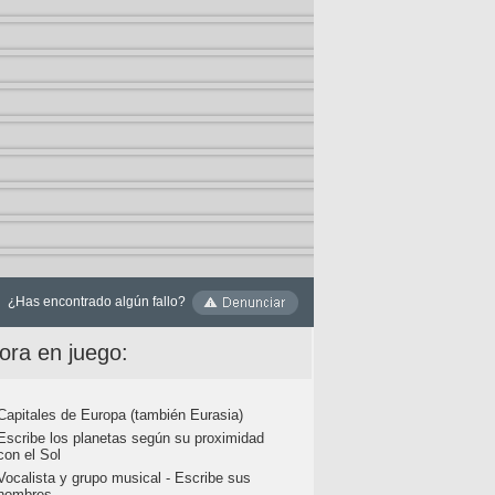
¿Has encontrado algún fallo?
ora en juego:
Capitales de Europa (también Eurasia)
Escribe los planetas según su proximidad
con el Sol
Vocalista y grupo musical - Escribe sus
nombres