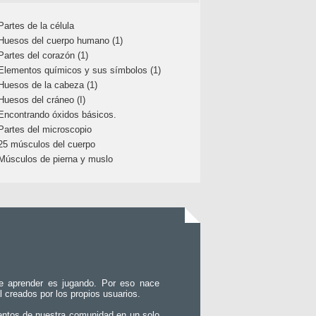
Partes de la célula
Huesos del cuerpo humano (1)
Partes del corazón (1)
Elementos químicos y sus símbolos (1)
Huesos de la cabeza (1)
Huesos del cráneo (I)
Encontrando óxidos básicos.
Partes del microscopio
25 músculos del cuerpo
Músculos de pierna y muslo
e aprender es jugando. Por eso nace
l creados por los propios usuarios.
entos de nuestra comunidad en un solo