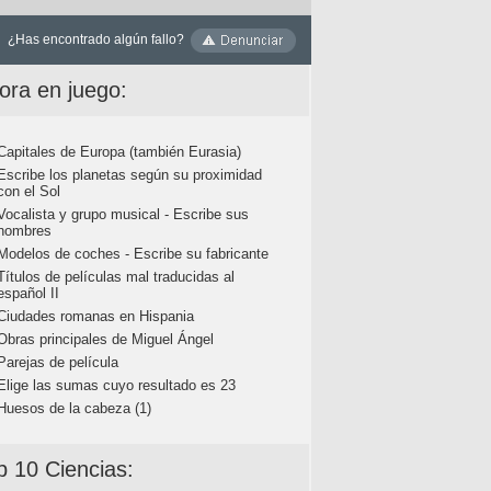
¿Has encontrado algún fallo?
ora en juego:
Capitales de Europa (también Eurasia)
Escribe los planetas según su proximidad
con el Sol
Vocalista y grupo musical - Escribe sus
nombres
Modelos de coches - Escribe su fabricante
Títulos de películas mal traducidas al
español II
Ciudades romanas en Hispania
Obras principales de Miguel Ángel
Parejas de película
Elige las sumas cuyo resultado es 23
Huesos de la cabeza (1)
p 10 Ciencias: