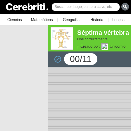
|
|
|
|
|
Ciencias
Matemáticas
Geografía
Historia
Lengua
Séptima vértebra 
Une correctamente
Creado por:
Unicornio
00/11