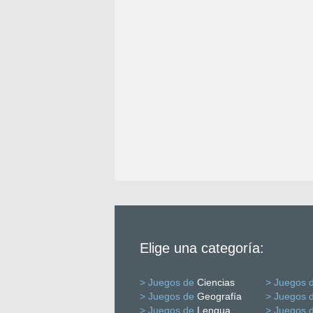
Elige una categoría:
> Juegos de
Ciencias
> Juegos 
> Juegos de
Geografía
> Juegos 
> Juegos de
Lengua
> Juegos 