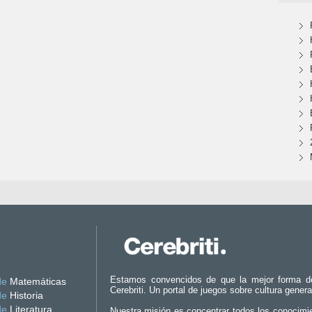
Estamos convencidos de que la mejor forma d
de
Matemáticas
Cerebriti. Un portal de juegos sobre cultura genera
de
Historia
de
Literatura
Nuestra misión es concentrar todos los conocimi