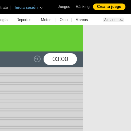
|
Juegos
Ránking
Crea tu juego
|
trate
Inicia sesión
|
|
|
|
logía
Deportes
Motor
Ocio
Marcas
03:00