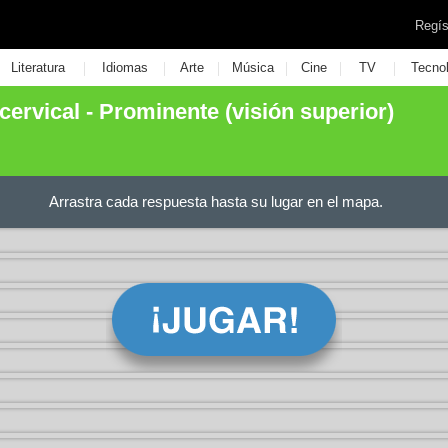
Regís
|
|
|
|
|
|
Literatura
Idiomas
Arte
Música
Cine
TV
Tecno
cervical - Prominente (visión superior)
Arrastra cada respuesta hasta su lugar en el mapa.