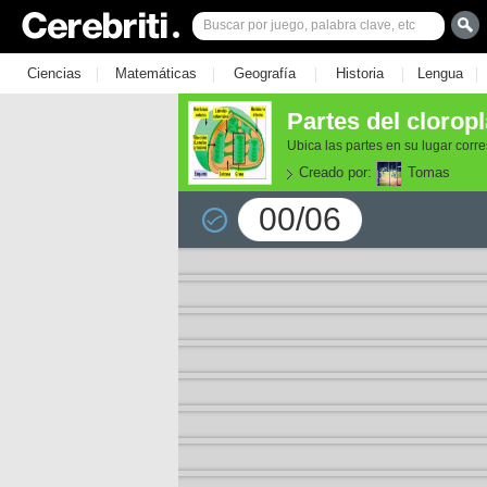
|
|
|
|
|
Ciencias
Matemáticas
Geografía
Historia
Lengua
Partes del clorop
Ubica las partes en su lugar corr
Creado por:
Tomas
00/06