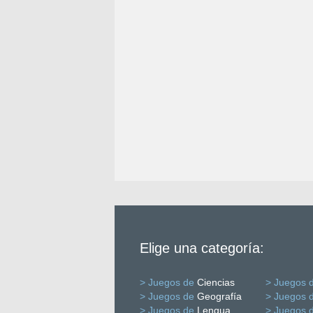
Elige una categoría:
> Juegos de
Ciencias
> Juegos 
> Juegos de
Geografía
> Juegos 
> Juegos de
Lengua
> Juegos 