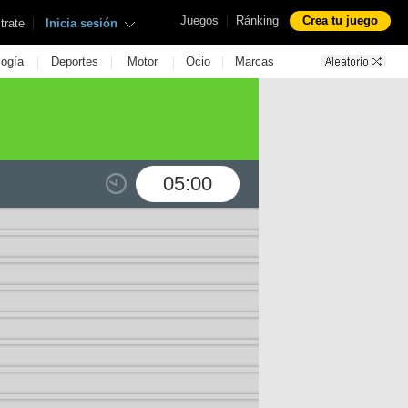
|
Juegos
Ránking
Crea tu juego
|
trate
Inicia sesión
|
|
|
|
logía
Deportes
Motor
Ocio
Marcas
05:00