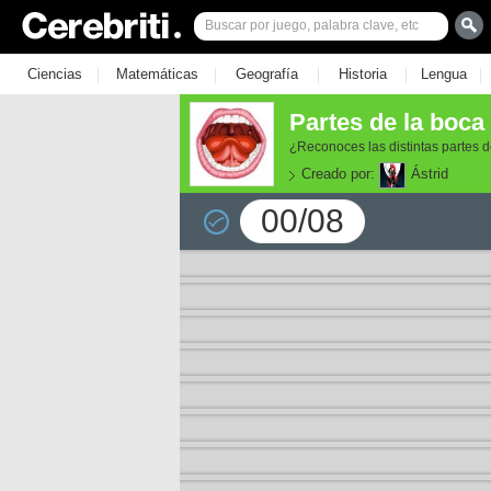
|
|
|
|
|
Ciencias
Matemáticas
Geografía
Historia
Lengua
Partes de la boca
¿Reconoces las distintas partes
Creado por:
Ástrid
00/08