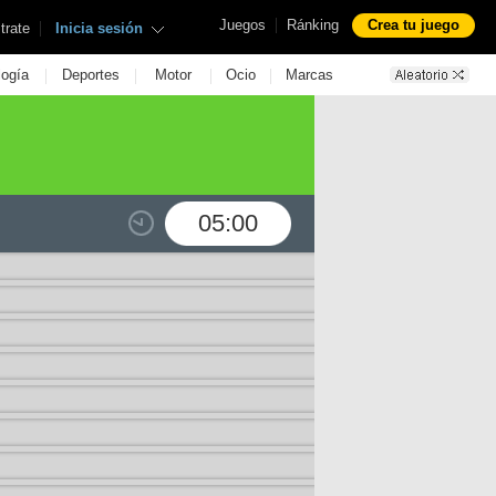
|
Juegos
Ránking
Crea tu juego
|
trate
Inicia sesión
|
|
|
|
logía
Deportes
Motor
Ocio
Marcas
05:00