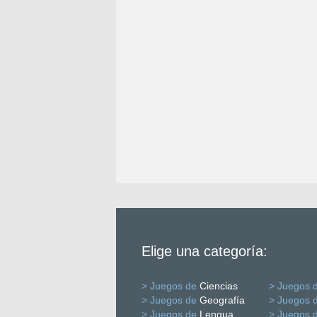
Elige una categoría:
> Juegos de
Ciencias
> Juegos 
> Juegos de
Geografía
> Juegos 
> Juegos de
Lengua
> Juegos 