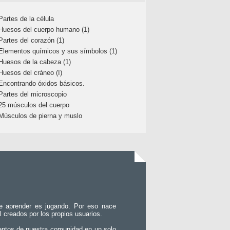
Partes de la célula
Huesos del cuerpo humano (1)
Partes del corazón (1)
Elementos químicos y sus símbolos (1)
Huesos de la cabeza (1)
Huesos del cráneo (I)
Encontrando óxidos básicos.
Partes del microscopio
25 músculos del cuerpo
Músculos de pierna y muslo
e aprender es jugando. Por eso nace
l creados por los propios usuarios.
entos de nuestra comunidad en un solo