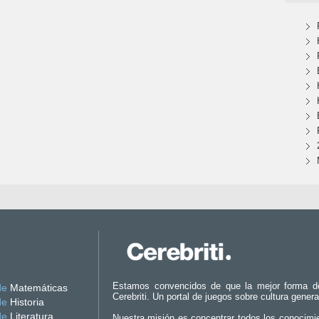
Estamos convencidos de que la mejor forma d
de
Matemáticas
Cerebriti. Un portal de juegos sobre cultura genera
de
Historia
de
Literatura
Nuestra misión es concentrar todos los conocimi