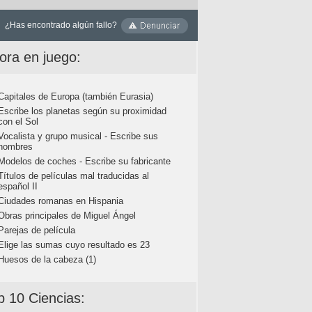
¿Has encontrado algún fallo?
ora en juego:
Capitales de Europa (también Eurasia)
Escribe los planetas según su proximidad
con el Sol
Vocalista y grupo musical - Escribe sus
nombres
Modelos de coches - Escribe su fabricante
Títulos de películas mal traducidas al
español II
Ciudades romanas en Hispania
Obras principales de Miguel Ángel
Parejas de película
Elige las sumas cuyo resultado es 23
Huesos de la cabeza (1)
p 10 Ciencias: