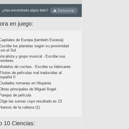
¿Has encontrado algún fallo?
ora en juego:
Capitales de Europa (también Eurasia)
Escribe los planetas según su proximidad
con el Sol
Vocalista y grupo musical - Escribe sus
nombres
Modelos de coches - Escribe su fabricante
Títulos de películas mal traducidas al
español II
Ciudades romanas en Hispania
Obras principales de Miguel Ángel
Parejas de película
Elige las sumas cuyo resultado es 23
Huesos de la cabeza (1)
p 10 Ciencias: