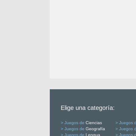
Elige una categoría:
> Juegos de
Ciencias
> Juegos 
> Juegos de
Geografía
> Juegos 
> Juegos de
Lengua
> Juegos 