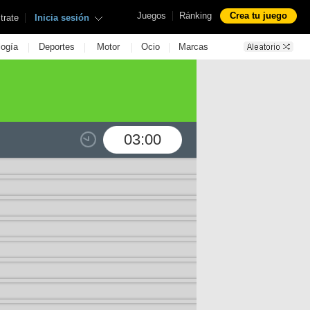
|
Juegos
Ránking
Crea tu juego
|
trate
Inicia sesión
|
|
|
|
logía
Deportes
Motor
Ocio
Marcas
03:00