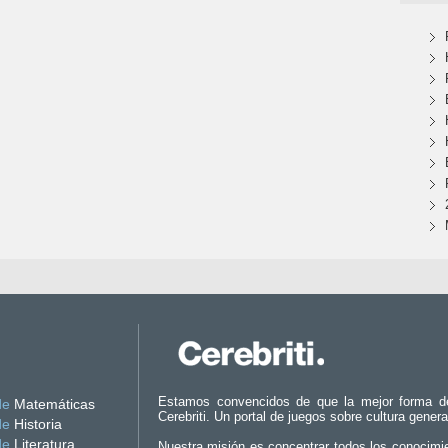
Estamos convencidos de que la mejor forma d
de
Matemáticas
Cerebriti. Un portal de juegos sobre cultura genera
de
Historia
de
Literatura
Nuestra misión es concentrar todos los conocimi