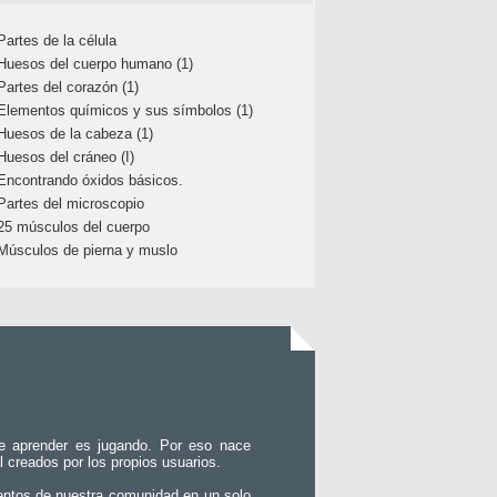
Partes de la célula
Huesos del cuerpo humano (1)
Partes del corazón (1)
Elementos químicos y sus símbolos (1)
Huesos de la cabeza (1)
Huesos del cráneo (I)
Encontrando óxidos básicos.
Partes del microscopio
25 músculos del cuerpo
Músculos de pierna y muslo
e aprender es jugando. Por eso nace
l creados por los propios usuarios.
entos de nuestra comunidad en un solo