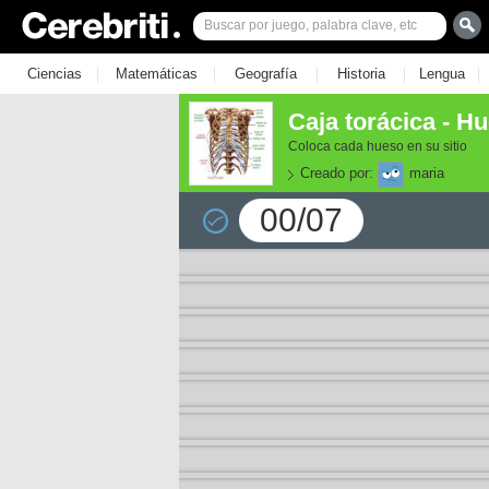
|
|
|
|
|
Ciencias
Matemáticas
Geografía
Historia
Lengua
Caja torácica - H
Coloca cada hueso en su sitio
Creado por:
maria
00/07