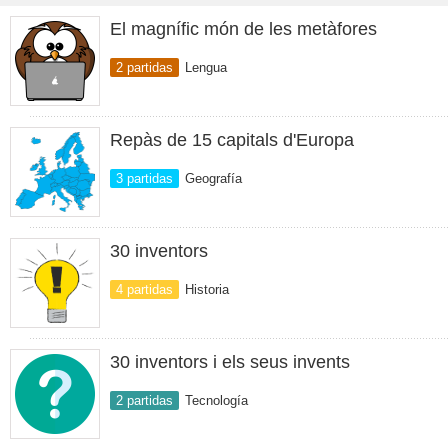
El magnífic món de les metàfores
2 partidas
Lengua
Repàs de 15 capitals d'Europa
3 partidas
Geografía
30 inventors
4 partidas
Historia
30 inventors i els seus invents
2 partidas
Tecnología