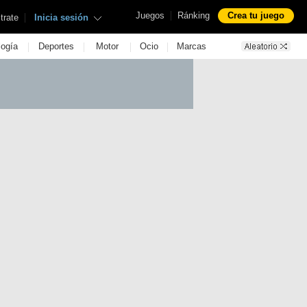
|
Juegos
Ránking
Crea tu juego
|
trate
Inicia sesión
|
|
|
|
logía
Deportes
Motor
Ocio
Marcas