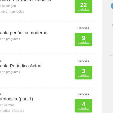
22
ca la Imagen
partidas
umero
#periodica
Ciencias
tabla periódica moderna
9
l de preguntas
partidas
a
Ciencias
abla Periódica Actual
3
l de preguntas
partidas
a
Ciencias
eriodica (part.1)
4
s Secretas
partidas
riodica
#(part.1)