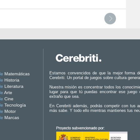
Estamos convencidos de que la mejor forma d
de
Matemáticas
Cerebriti. Un portal de juegos sobre cultura genera
de
Historia
de
Literatura
Nuestra misión es concentrar todos los conocimi
lugar para que tú puedas encontrar ese juego 
de
Arte
extraño que sea.
de
Cine
de
Tecnología
En Cerebriti además, podrás competir con tus a
más sabe. Y todo ello mientras mantienes tus ne
de
Motor
de
Marcas