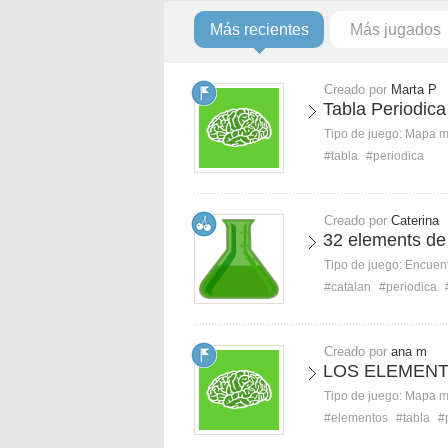
Más recientes
Más jugados
Creado por
Marta P
Tabla Periodi
Tipo de juego:
Mapa 
#tabla
#periodica
Creado por
Caterina
32 elements de 
Tipo de juego:
Encuent
#catalan
#periodica
Creado por
ana m
LOS ELEMENT
Tipo de juego:
Mapa 
#elementos
#tabla
#