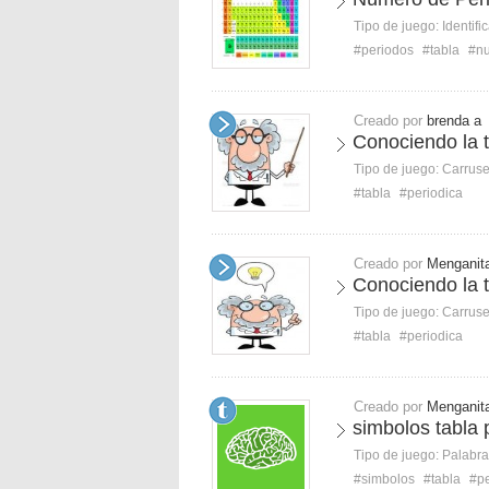
Tipo de juego:
Identifi
#periodos
#tabla
#n
Creado por
brenda a
Conociendo la 
Tipo de juego:
Carruse
#tabla
#periodica
Creado por
Menganit
Conociendo la t
Tipo de juego:
Carruse
#tabla
#periodica
Creado por
Menganit
simbolos tabla p
Tipo de juego:
Palabra
#simbolos
#tabla
#pe