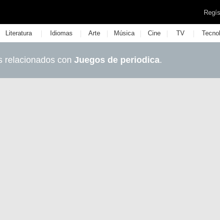
Regís
|
|
|
|
|
|
Literatura
Idiomas
Arte
Música
Cine
TV
Tecno
s relacionados con
Juegos de periodica
.