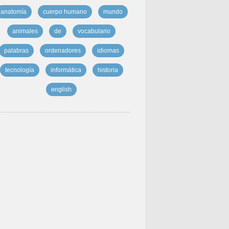
anatomía
cuerpo humano
mundo
animales
de
vocabulario
palabras
ordenadores
idiomas
tecnología
informática
historia
english