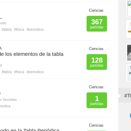
Ciencias
_
367
mudo
partidas
#tabla
#fisica
#periodica
A
Ciencias
e los elementos de la tabla
128
partidas
st
#tabla
#fisica
#periodica
Ciencias
a
#T
1
s Secretas
partidas
riodica
Ciencias
odo en la Tabla Periódica