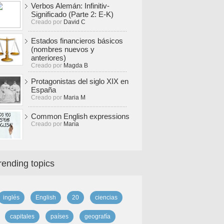
Verbos Alemán: Infinitiv-
Significado (Parte 2: E-K)
Creado por
David C
Estados financieros básicos
(nombres nuevos y
anteriores)
Creado por
Magda B
Protagonistas del siglo XIX en
España
Creado por
Maria M
Common English expressions
Creado por
María
rending topics
inglés
English
20
ciencias
capitales
países
geografía