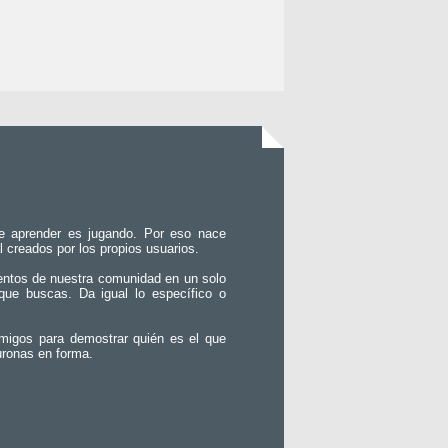
e aprender es jugando. Por eso nace
l creados por los propios usuarios.
entos de nuestra comunidad en un solo
que buscas. Da igual lo específico o
migos para demostrar quién es el que
uronas en forma.