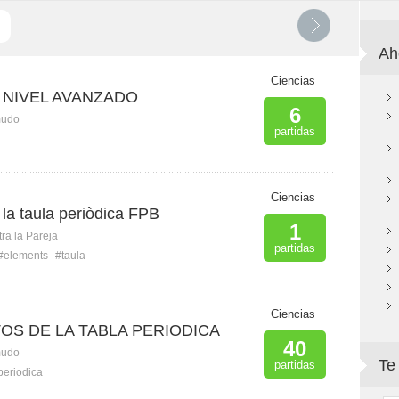
Ah
Ciencias
ca NIVEL AVANZADO
6
mudo
partidas
Ciencias
la taula periòdica FPB
1
ra la Pareja
partidas
#elements
#taula
Ciencias
OS DE LA TABLA PERIODICA
40
mudo
Te
partidas
periodica