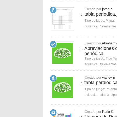
Creado por
joran n
tabla periodica.
Tipo de juego:
Mapa 
#quimica
#elementos
Creado por
Abraham 
Abreviaciones d
periódica
Tipo de juego:
Tipo Te
#quimica
#elementos
Creado por
vianey p
tabla perdiodic
Tipo de juego:
Palabra
#ciencias
#tabla
#pe
Creado por
Karla C
Número de Peri