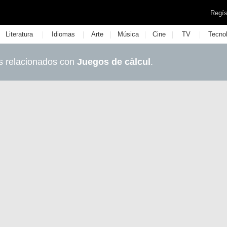
Regís
|
|
|
|
|
|
Literatura
Idiomas
Arte
Música
Cine
TV
Tecno
s relacionados con
Juegos de càlcul
.