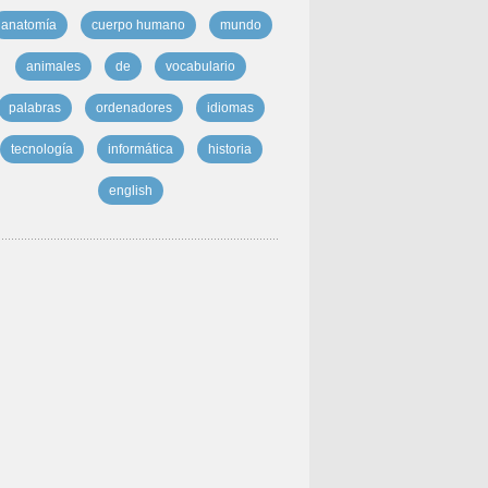
anatomía
cuerpo humano
mundo
animales
de
vocabulario
palabras
ordenadores
idiomas
tecnología
informática
historia
english