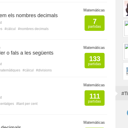
Matemáticas
em els nombres decimals
7
st
partidas
es
#càlcul
#nombres decimals
n
Matemáticas
er o fals a les següents
133
partidas
st
atemàtiques
#càlcul
#divisions
Matemáticas
#T
111
st
partidas
centatges
#tant per cent
Matemáticas
e decimals