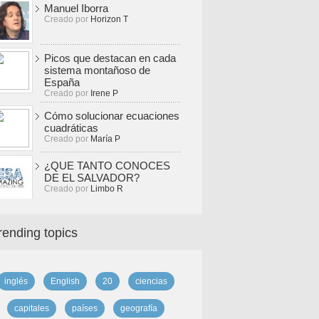
Manuel Iborra
Creado por
Horizon T
Picos que destacan en cada
sistema montañoso de
España
Creado por
Irene P
Cómo solucionar ecuaciones
cuadráticas
Creado por
María P
¿QUE TANTO CONOCES
DE EL SALVADOR?
Creado por
Limbo R
rending topics
inglés
English
20
ciencias
capitales
países
geografía