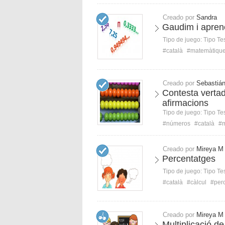
Creado por
Sandra
Gaudim i apren
Tipo de juego:
Tipo Te
#català
#matemàtiqu
Creado por
Sebastiá
Contesta vertad
afirmacions
Tipo de juego:
Tipo Te
#números
#català
#m
Creado por
Mireya M
Percentatges
Tipo de juego:
Tipo Te
#català
#càlcul
#per
Creado por
Mireya M
Multiplicació d