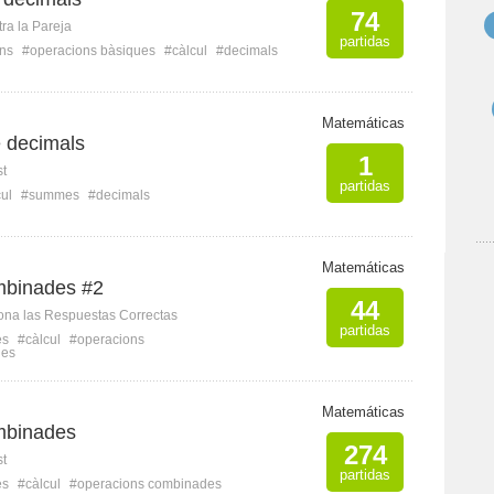
74
ra la Pareja
partidas
ons
#operacions bàsiques
#càlcul
#decimals
Matemáticas
e decimals
1
st
partidas
ul
#summes
#decimals
Matemáticas
mbinades #2
44
ona las Respuestas Correctas
partidas
es
#càlcul
#operacions
des
Matemáticas
mbinades
274
st
partidas
es
#càlcul
#operacions combinades