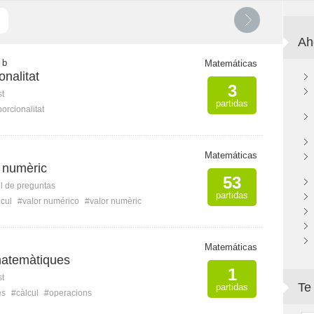
Ah
 b
Matemáticas
onalitat
3
st
partidas
orcionalitat
Matemáticas
r numèric
53
l de preguntas
partidas
lcul
#valor numérico
#valor numèric
Matemáticas
matemàtiques
1
st
Te
partidas
es
#càlcul
#operacions