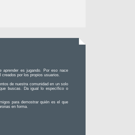
e aprender es jugando. Por eso nace
l creados por los propios usuarios.
entos de nuestra comunidad en un solo
que buscas. Da igual lo específico o
migos para demostrar quién es el que
uronas en forma.