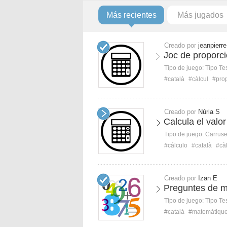
Más recientes
Más jugados
Creado por
jeanpierre
Joc de proporci
Tipo de juego:
Tipo Te
#català
#càlcul
#prop
Creado por
Núria S
Calcula el valo
Tipo de juego:
Carruse
#cálculo
#català
#cà
Creado por
Izan E
Preguntes de 
Tipo de juego:
Tipo Te
#català
#matemàtiqu