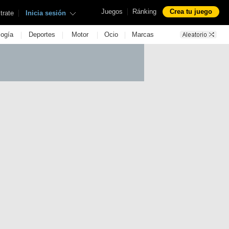
|
Juegos
Ránking
Crea tu juego
|
trate
Inicia sesión
|
|
|
|
logía
Deportes
Motor
Ocio
Marcas