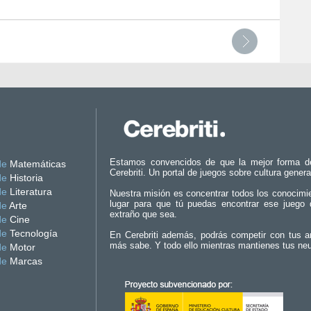
Estamos convencidos de que la mejor forma d
de
Matemáticas
Cerebriti. Un portal de juegos sobre cultura genera
de
Historia
de
Literatura
Nuestra misión es concentrar todos los conocimi
lugar para que tú puedas encontrar ese juego 
de
Arte
extraño que sea.
de
Cine
de
Tecnología
En Cerebriti además, podrás competir con tus a
más sabe. Y todo ello mientras mantienes tus ne
de
Motor
de
Marcas