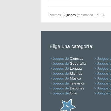
Tenemos
12 juegos
(mostrando 1 al 10)
Elige una categoría:
> Juegos de
Ciencias
> Juegos 
> Juegos de
Geografía
> Juegos 
> Juegos de
Lengua
> Juegos 
> Juegos de
Idiomas
> Juegos 
> Juegos de
Música
> Juegos 
> Juegos de
Televisión
> Juegos 
> Juegos de
Deportes
> Juegos 
> Juegos de
Ocio
> Juegos 