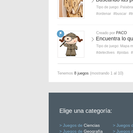
Tipo de juego:
Palabra
#ordenar
#buscar
#t
Creado por
PACO
Encuentra lo q
Tipo de juego:
Mapa 
#detectives
#pistas
#
Tenemos
8 juegos
(mostrando 1 al 10)
Elige una categoría:
> Juegos de
Ciencias
> Juegos 
> Juegos de
Geografía
> Juegos 