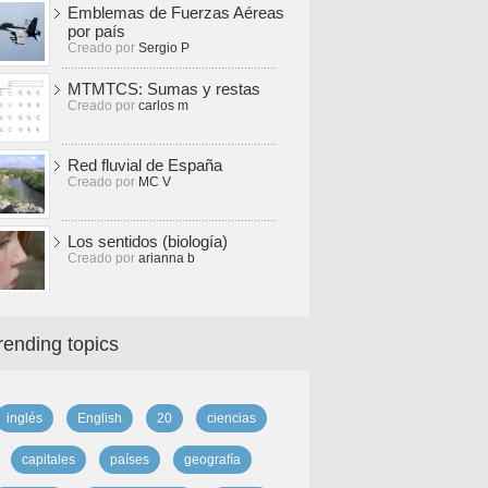
Emblemas de Fuerzas Aéreas
por país
Creado por
Sergio P
MTMTCS: Sumas y restas
Creado por
carlos m
Red fluvial de España
Creado por
MC V
Los sentidos (biología)
Creado por
arianna b
rending topics
inglés
English
20
ciencias
capitales
países
geografía