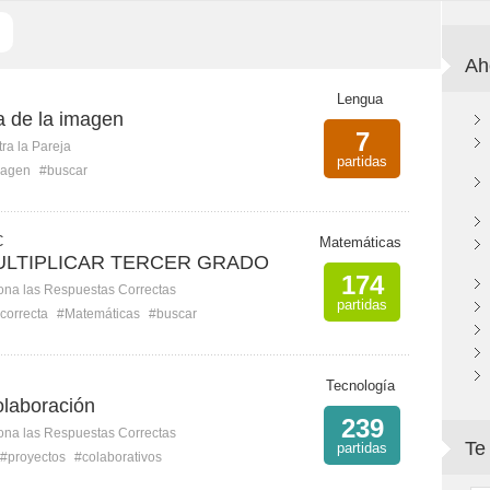
Ah
Lengua
a de la imagen
7
ra la Pareja
partidas
magen
#buscar
C
Matemáticas
ULTIPLICAR TERCER GRADO
174
ona las Respuestas Correctas
partidas
correcta
#Matemáticas
#buscar
Tecnología
olaboración
239
ona las Respuestas Correctas
Te
partidas
#proyectos
#colaborativos