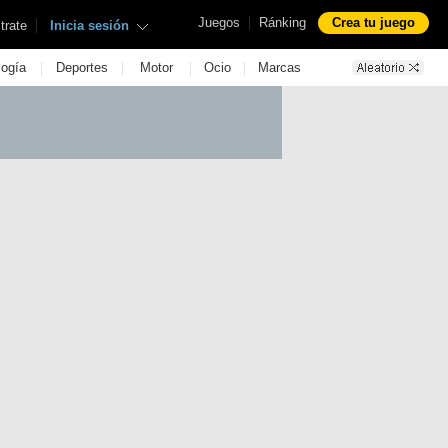
|
Juegos
Ránking
Crea tu juego
|
trate
Inicia sesión
|
|
|
|
logía
Deportes
Motor
Ocio
Marcas