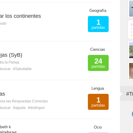
Geografía
r los continentes
1
mudo
partidas
Ciencias
jas (SyB)
24
ra la Pareja
partidas
buscar
#Saludable
Lengua
as
#T
1
ona las Respuestas Correctas
partidas
buscar
#aguda
#distinguir
abeth k
Ocio
alabras