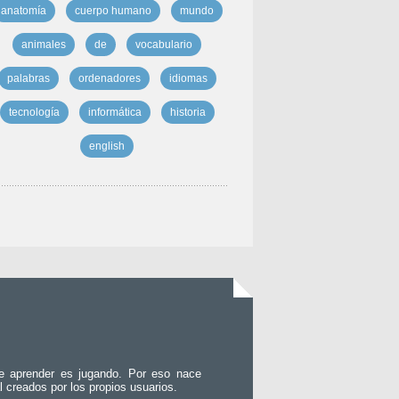
anatomía
cuerpo humano
mundo
animales
de
vocabulario
palabras
ordenadores
idiomas
tecnología
informática
historia
english
e aprender es jugando. Por eso nace
l creados por los propios usuarios.