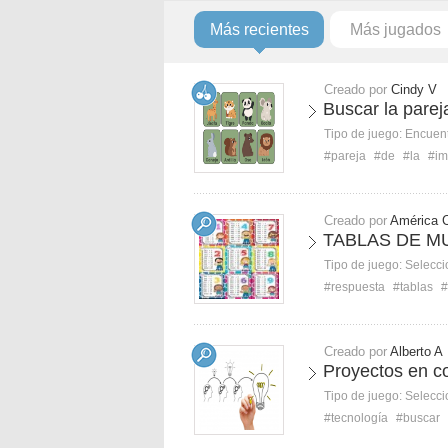
Más recientes
Más jugados
Creado por
Cindy V
Buscar la parej
Tipo de juego:
Encuent
#pareja
#de
#la
#i
Creado por
América 
TABLAS DE M
Tipo de juego:
Selecci
#respuesta
#tablas
#
Creado por
Alberto A
Proyectos en c
Tipo de juego:
Selecci
#tecnología
#buscar