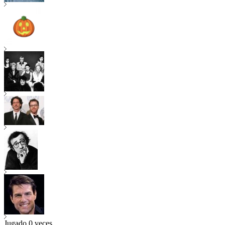
Jugado
0
veces.