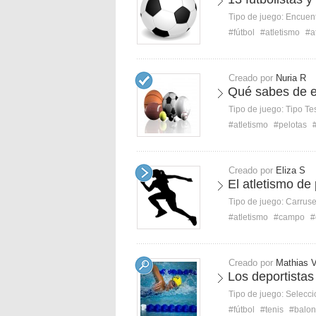
Tipo de juego:
Encuent
#fútbol
#atletismo
#a
Creado por
Nuria R
Qué sabes de e
Tipo de juego:
Tipo Te
#atletismo
#pelotas
Creado por
Eliza S
El atletismo de
Tipo de juego:
Carruse
#atletismo
#campo
#
Creado por
Mathias 
Los deportista
Tipo de juego:
Selecci
#fútbol
#tenis
#balon