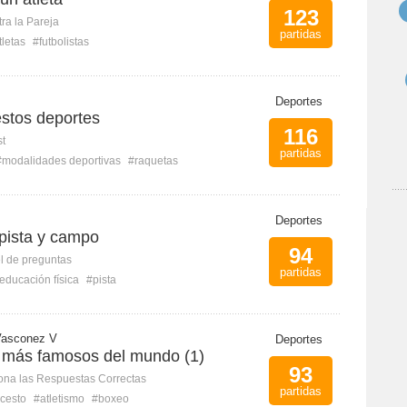
123
ra la Pareja
partidas
tletas
#futbolistas
Deportes
stos deportes
116
st
partidas
#modalidades deportivas
#raquetas
Deportes
 pista y campo
94
l de preguntas
partidas
educación física
#pista
Vasconez V
Deportes
s más famosos del mundo (1)
93
ona las Respuestas Correctas
partidas
cesto
#atletismo
#boxeo