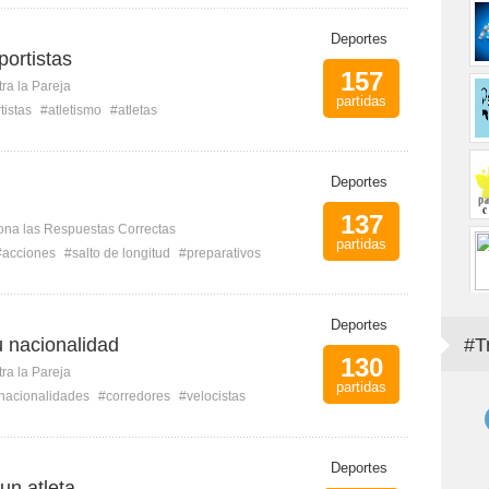
Deportes
portistas
157
ra la Pareja
partidas
tistas
#atletismo
#atletas
Deportes
137
ona las Respuestas Correctas
partidas
#acciones
#salto de longitud
#preparativos
Deportes
u nacionalidad
#T
130
ra la Pareja
partidas
nacionalidades
#corredores
#velocistas
Deportes
 un atleta