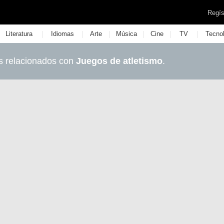
Regís
|
|
|
|
|
|
Literatura
Idiomas
Arte
Música
Cine
TV
Tecno
s relacionados con
Juegos de atletismo
.