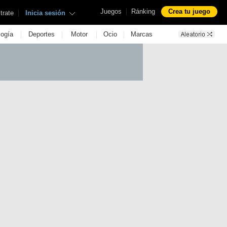
|
Juegos
Ránking
Crea tu juego
|
trate
Inicia sesión
|
|
|
|
logía
Deportes
Motor
Ocio
Marcas