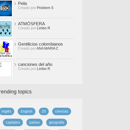
Pelis
Creado por
Problem S
ATMÓSFERA
Creado por
Limbo R
Gentilicios colombianos
Creado por
ANA MARIA C
canciones del año
Creado por
Limbo R
rending topics
inglés
English
20
ciencias
capitales
países
geografía