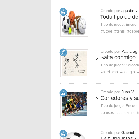
Creado por
agustin v
Todo tipo de de
Tipo de juego:
Encuent
#fútbol
#tenis
#depor
Creado por
Patriciag
Salta conmigo
Tipo de juego:
Selecci
#atletismo
#colegio
Creado por
Juan V
Corredores y s
Tipo de juego:
Encuent
#países
#atletismo
#
Creado por
Gabriel L
13 futbolistas y