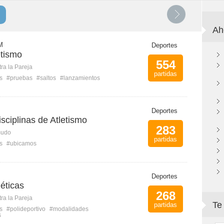
Ah
M
Deportes
etismo
554
ra la Pareja
partidas
s
#pruebas
#saltos
#lanzamientos
Deportes
sciplinas de Atletismo
283
mudo
partidas
s
#ubicamos
Deportes
éticas
268
ra la Pareja
Te
partidas
s
#polideportivo
#modalidades
s