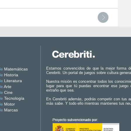
Estamos convencidos de que la mejor forma d
de
Matemáticas
Cerebriti. Un portal de juegos sobre cultura genera
de
Historia
de
Literatura
Nuestra misión es concentrar todos los conocimi
lugar para que tú puedas encontrar ese juego 
de
Arte
extraño que sea.
de
Cine
de
Tecnología
En Cerebriti además, podrás competir con tus a
más sabe. Y todo ello mientras mantienes tus ne
de
Motor
de
Marcas