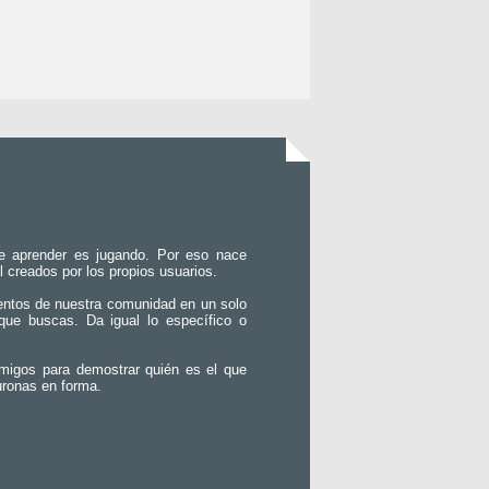
e aprender es jugando. Por eso nace
l creados por los propios usuarios.
entos de nuestra comunidad en un solo
que buscas. Da igual lo específico o
migos para demostrar quién es el que
uronas en forma.