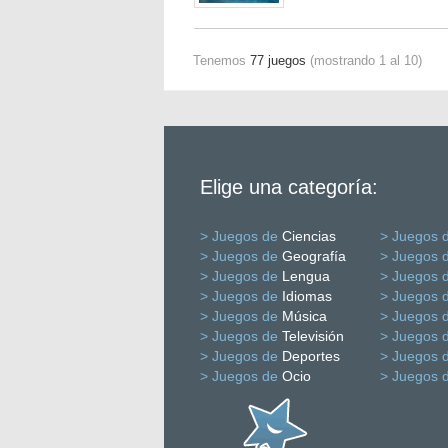
Tenemos
77 juegos
(mostrando 1 al 10)
Elige una categoría:
> Juegos de
Ciencias
> Juegos 
> Juegos de
Geografía
> Juegos 
> Juegos de
Lengua
> Juegos 
> Juegos de
Idiomas
> Juegos 
> Juegos de
Música
> Juegos 
> Juegos de
Televisión
> Juegos 
> Juegos de
Deportes
> Juegos 
> Juegos de
Ocio
> Juegos 