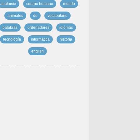
anatomía
cuerpo humano
mundo
animales
de
vocabulario
palabras
ordenadores
idiomas
tecnología
informática
historia
english