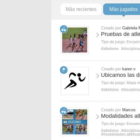
Más recientes
Más jugados
Creado por
Gabriela 
Pruebas de atl
Tipo de juego:
Encuent
#atletismo
#disciplina
Creado por
karen v
Ubicamos las di
Tipo de juego:
Mapa 
#atletismo
#disciplina
Creado por
Marcos
Modalidades atl
Tipo de juego:
Encuent
#atletismo
#disciplina
#modalidades atlética