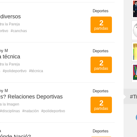
Deportes
 diversos
2
ra la Pareja
partidas
rtivo
#canchas
ony M
Deportes
 técnica
2
ra la Pareja
partidas
s
#polideportivo
#técnica
ony M
Deportes
s? Relaciones Deportivas
#T
2
ca la Imagen
partidas
#disciplinas
#natación
#polideportivo
a
Deportes
Dónde Nació?