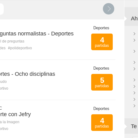
Ah
Deportes
guntas normalistas - Deportes
4
l de preguntas
partidas
ades
#polideportivo
Deportes
rtes - Ocho disciplinas
5
mudo
partidas
rtivo
C
Deportes
rte con Jefry
4
ca la Imagen
Te
partidas
rtivo