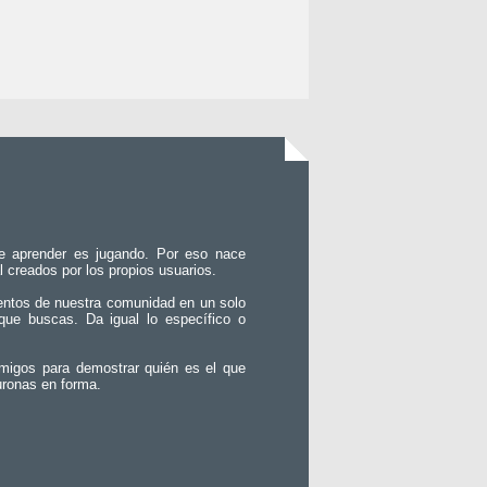
e aprender es jugando. Por eso nace
l creados por los propios usuarios.
entos de nuestra comunidad en un solo
que buscas. Da igual lo específico o
migos para demostrar quién es el que
uronas en forma.