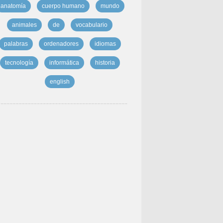
anatomía
cuerpo humano
mundo
animales
de
vocabulario
palabras
ordenadores
idiomas
tecnología
informática
historia
english