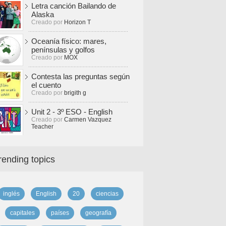
Letra canción Bailando de
Alaska
Creado por
Horizon T
Oceanía físico: mares,
penínsulas y golfos
Creado por
MOX
Contesta las preguntas según
el cuento
Creado por
brigith g
Unit 2 - 3º ESO - English
Creado por
Carmen Vazquez
Teacher
rending topics
inglés
English
20
ciencias
capitales
países
geografía