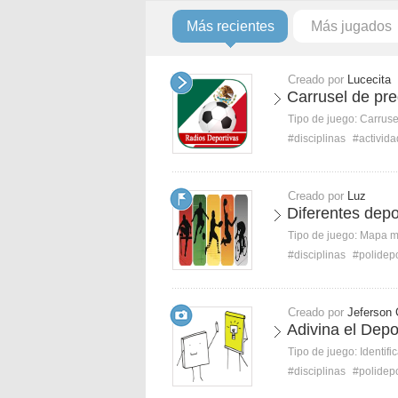
Más recientes
Más jugados
Creado por
Lucecita
Carrusel de pre
Tipo de juego:
Carruse
#disciplinas
#activid
Creado por
Luz
Diferentes depo
Tipo de juego:
Mapa 
#disciplinas
#polidepo
Creado por
Jeferson 
Adivina el Depo
Tipo de juego:
Identifi
#disciplinas
#polidepo