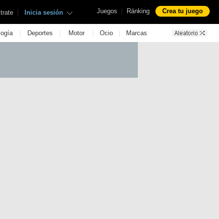
|
Juegos
Ránking
Crea tu juego
|
trate
Inicia sesión
|
|
|
|
logía
Deportes
Motor
Ocio
Marcas