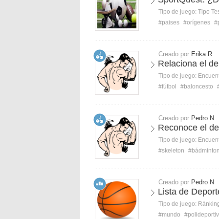
Tipo de juego:
Tipo Te
#paises
#orígenes
#
Creado por
Erika R
Relaciona el d
Tipo de juego:
Encuent
#fútbol
#baloncesto
Creado por
Pedro N
Reconoce el de
Tipo de juego:
Encuent
#skeleton
#bádminto
Creado por
Pedro N
Lista de Deport
Tipo de juego:
Ránkin
#mundo
#polideporti