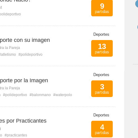
9
st
partidas
polideportivo
Deportes
eporte con su imagen
13
ra la Pareja
partidas
#atletismo
#polideportivo
Deportes
porte por la Imagen
3
ra la Pareja
partidas
n
#polideportivo
#balonmano
#waterpolo
Deportes
es por Practicantes
4
g
partidas
vo
#practicantes