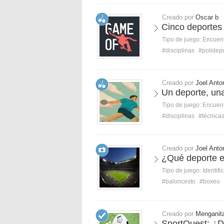
Creado por
Oscar b
Cinco deportes
Tipo de juego:
Encuent
#disciplinas
#polidepo
Creado por
Joel Ant
Un deporte, una
Tipo de juego:
Encuent
#disciplinas
#técnica
Creado por
Joel Ant
¿Qué deporte e
Tipo de juego:
Identifi
#baloncesto
#boxeo
Creado por
Menganit
SportQuest: ¿