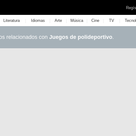
Regís
|
|
|
|
|
|
Literatura
Idiomas
Arte
Música
Cine
TV
Tecno
os relacionados con
Juegos de polideportivo
.