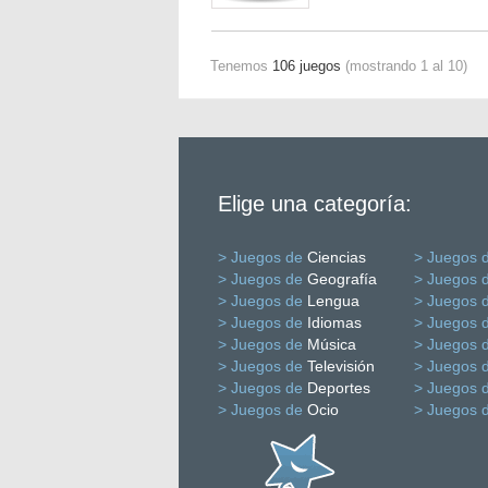
Tenemos
106 juegos
(mostrando 1 al 10)
Elige una categoría:
> Juegos de
Ciencias
> Juegos 
> Juegos de
Geografía
> Juegos 
> Juegos de
Lengua
> Juegos 
> Juegos de
Idiomas
> Juegos 
> Juegos de
Música
> Juegos 
> Juegos de
Televisión
> Juegos 
> Juegos de
Deportes
> Juegos 
> Juegos de
Ocio
> Juegos 