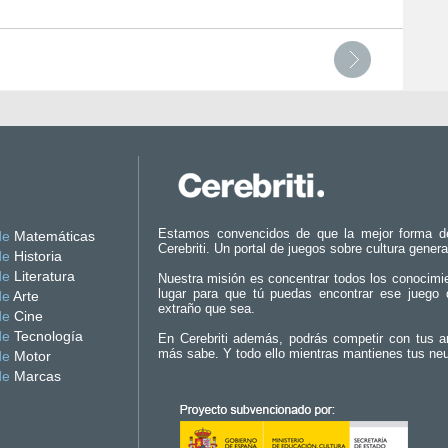
Estamos convencidos de que la mejor forma d
de
Matemáticas
Cerebriti. Un portal de juegos sobre cultura genera
de
Historia
de
Literatura
Nuestra misión es concentrar todos los conocimi
lugar para que tú puedas encontrar ese juego 
de
Arte
extraño que sea.
de
Cine
de
Tecnología
En Cerebriti además, podrás competir con tus a
más sabe. Y todo ello mientras mantienes tus ne
de
Motor
de
Marcas