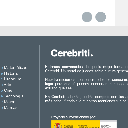
Estamos convencidos de que la mejor forma d
de
Matemáticas
Cerebriti. Un portal de juegos sobre cultura genera
de
Historia
de
Literatura
Nuestra misión es concentrar todos los conocimi
lugar para que tú puedas encontrar ese juego 
de
Arte
extraño que sea.
de
Cine
de
Tecnología
En Cerebriti además, podrás competir con tus a
más sabe. Y todo ello mientras mantienes tus ne
de
Motor
de
Marcas