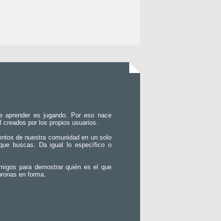
e aprender es jugando. Por eso nace
l creados por los propios usuarios.
entos de nuestra comunidad en un solo
que buscas. Da igual lo específico o
migos para demostrar quién es el que
uronas en forma.