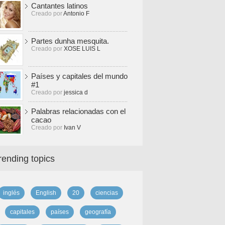
Cantantes latinos
Creado por
Antonio F
Partes dunha mesquita.
Creado por
XOSE LUIS L
Países y capitales del mundo
#1
Creado por
jessica d
Palabras relacionadas con el
cacao
Creado por
Ivan V
rending topics
inglés
English
20
ciencias
capitales
países
geografía