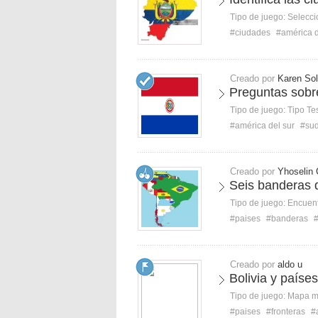
Tipo de juego:
Selecci
#ciudades
#américa d
Creado por
Karen So
Preguntas sobr
Tipo de juego:
Tipo Te
#américa del sur
#su
Creado por
Yhoselin 
Seis banderas 
Tipo de juego:
Encuent
#paises
#banderas
#
Creado por
aldo u
Bolivia y paíse
Tipo de juego:
Mapa 
#paises
#fronteras
#