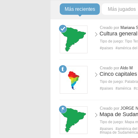
Más recientes
Más jugados
Creado por
Mariana 
Cultura general
Tipo de juego:
Tipo Te
#paises
#américa del
Creado por
Aldo M
Cinco capitale
Tipo de juego:
Palabra
#paises
#américa
#c
Creado por
JORGE 
Mapa de Sudamé
Tipo de juego:
Mapa 
#paises
#américa del
#mapa de Sudamérica