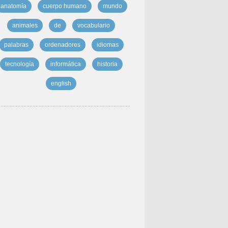
anatomía
cuerpo humano
mundo
animales
de
vocabulario
palabras
ordenadores
idiomas
tecnología
informática
historia
english