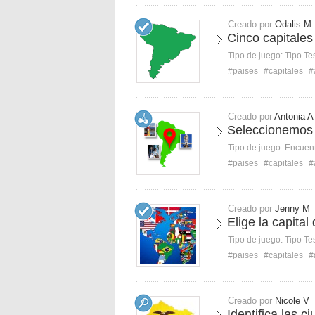
Creado por
Odalis M
Cinco capitales
Tipo de juego:
Tipo Te
#paises
#capitales
#
Creado por
Antonia A
Seleccionemos 
Tipo de juego:
Encuent
#paises
#capitales
#
Creado por
Jenny M
Elige la capital
Tipo de juego:
Tipo Te
#paises
#capitales
#
Creado por
Nicole V
Identifica las 