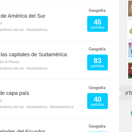
Geografía
 de América del Sur
45
st
partidas
américa del sur
#sudamérica
Geografía
las capitales de Sudamérica
83
ra la Pareja
partidas
américa del sur
#sudamérica
Geografía
 de capa país
#T
40
st
partidas
américa del sur
#sudamérica
#Norteamérica
Geografía
ciudades del Ecuador