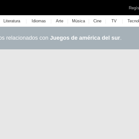
Regís
|
|
|
|
|
|
Literatura
Idiomas
Arte
Música
Cine
TV
Tecno
os relacionados con
Juegos de américa del sur
.