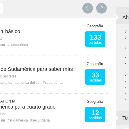
Ah
S
Geografía
 1 básico
133
st
partidas
 sur
#sudamérica
Geografía
s de Sudamérica para saber más
33
s Secretas
partidas
apitales
#américa del sur
#sudamérica
NAHON M
Geografía
rica para cuarto grado
12
mudo
Te
partidas
 sur
#sudamérica
#secundaria