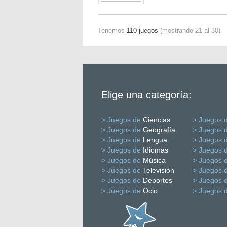
Tenemos
110 juegos
(mostrando 21 al 30)
Elige una categoría:
> Juegos de
Ciencias
> Juegos 
> Juegos de
Geografía
> Juegos 
> Juegos de
Lengua
> Juegos 
> Juegos de
Idiomas
> Juegos 
> Juegos de
Música
> Juegos 
> Juegos de
Televisión
> Juegos 
> Juegos de
Deportes
> Juegos 
> Juegos de
Ocio
> Juegos 