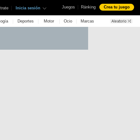
|
Juegos
Ránking
Crea tu juego
|
trate
Inicia sesión
|
|
|
|
logía
Deportes
Motor
Ocio
Marcas