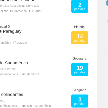
2
ona las Respuestas Correctas
partidas
el sur
#sudamérica
#Ecuador
ledad D
Historia
e Paraguay
14
st
partidas
damérica
#Paraguay
C
Geografía
de Sudamérica
19
ra la Pareja
partidas
américa del sur
#sudamérica
Geografía
s colindantes
3
mudo
partidas
américa del sur
#bolivia
#sudamérica