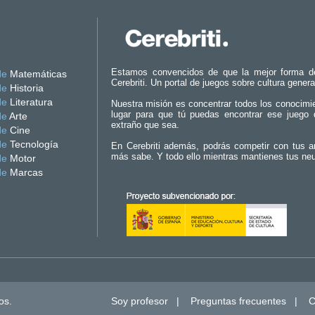
Estamos convencidos de que la mejor forma d
de
Matemáticas
Cerebriti. Un portal de juegos sobre cultura genera
de
Historia
de
Literatura
Nuestra misión es concentrar todos los conocimi
lugar para que tú puedas encontrar ese juego 
de
Arte
extraño que sea.
de
Cine
de
Tecnología
En Cerebriti además, podrás competir con tus a
más sabe. Y todo ello mientras mantienes tus ne
de
Motor
de
Marcas
os.
Soy profesor
|
Preguntas frecuentes
|
C