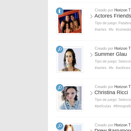
Creado por
Horizon T
Actores Friends
Tipo de juego:
Palabra
#series
#tv
#comedi
Creado por
Horizon T
Summer Glau
Tipo de juego:
Selecci
#series
#tv
#actrices
Creado por
Horizon T
Christina Ricci
Tipo de juego:
Selecci
#películas
#filmografí
Creado por
Horizon T
Drew Barrymore