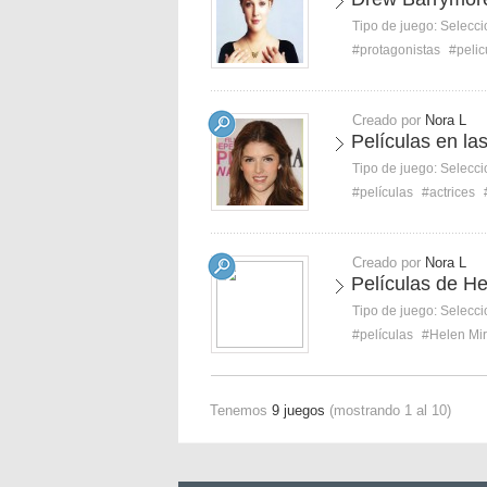
Tipo de juego:
Selecci
#protagonistas
#pelic
Creado por
Nora L
Películas en l
Tipo de juego:
Selecci
#películas
#actrices
Creado por
Nora L
Películas de He
Tipo de juego:
Selecci
#películas
#Helen Mir
Tenemos
9 juegos
(mostrando 1 al 10)