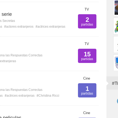
TV
 serie
2
s Secretas
partidas
as
#actores extranjeros
#actrices extranjeras
TV
15
ona las Respuestas Correctas
partidas
 extranjeras
Cine
#T
1
ona las Respuestas Correctas
partidas
as
#actrices extranjeras
#Christina Ricci
Cine
 peliculas