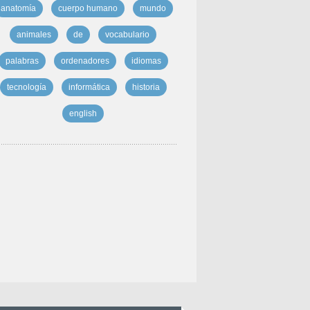
anatomía
cuerpo humano
mundo
animales
de
vocabulario
palabras
ordenadores
idiomas
tecnología
informática
historia
english