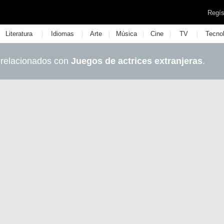
Regís
|
|
|
|
|
|
Literatura
Idiomas
Arte
Música
Cine
TV
Tecno
 relacionados con
Juegos de actrices extranjeras
.