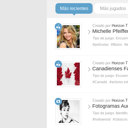
Más recientes
Más jugados
Creado por
Horizon T
Michelle Pfeiff
Tipo de juego:
Encuent
#películas
#títulos
#
Creado por
Horizon T
Canadienses 
Tipo de juego:
Encuent
#Canadá
#actores ex
Creado por
Horizon T
Fotogramas Au
Tipo de juego:
Identifi
#hollywood
#clásicos