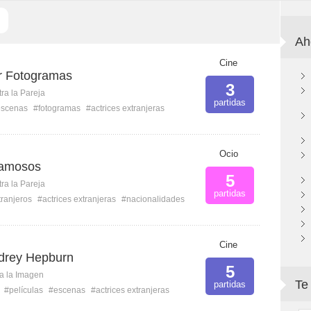
Ah
Cine
er Fotogramas
3
ra la Pareja
partidas
escenas
#fotogramas
#actrices extranjeras
Ocio
Famosos
5
ra la Pareja
partidas
tranjeros
#actrices extranjeras
#nacionalidades
Cine
drey Hepburn
5
ca la Imagen
Te
partidas
#películas
#escenas
#actrices extranjeras