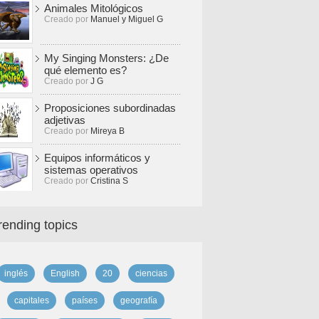
Animales Mitológicos
Creado por
Manuel y Miguel G
My Singing Monsters: ¿De
qué elemento es?
Creado por
J G
Proposiciones subordinadas
adjetivas
Creado por
Mireya B
Equipos informáticos y
sistemas operativos
Creado por
Cristina S
rending topics
inglés
English
20
ciencias
capitales
países
geografía