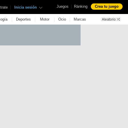
|
Juegos
Ránking
Crea tu juego
|
trate
Inicia sesión
|
|
|
|
logía
Deportes
Motor
Ocio
Marcas