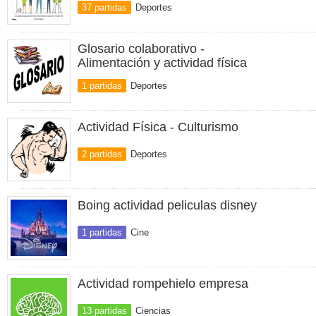
37 partidas
Deportes
Glosario colaborativo -
Alimentación y actividad física
1 partidas
Deportes
Actividad Física - Culturismo
2 partidas
Deportes
Boing actividad peliculas disney
1 partidas
Cine
Actividad rompehielo empresa
13 partidas
Ciencias