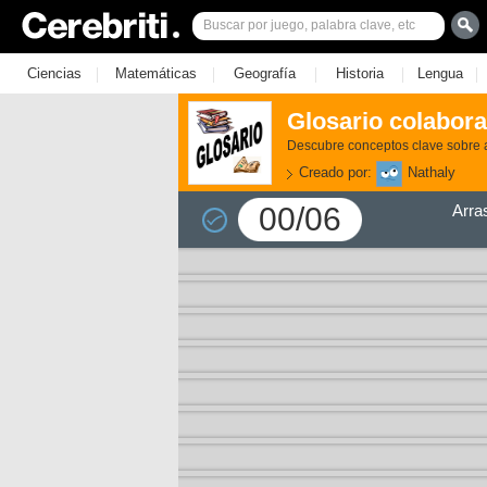
|
|
|
|
|
Ciencias
Matemáticas
Geografía
Historia
Lengua
Glosario colaborat
Descubre conceptos clave sobre ali
Creado por:
Nathaly
00/06
Arra
3)