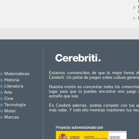
Estamos convencidos de que la mejor forma d
de
Matemáticas
Cerebriti. Un portal de juegos sobre cultura genera
de
Historia
de
Literatura
Nuestra misión es concentrar todos los conocimi
lugar para que tú puedas encontrar ese juego 
de
Arte
extraño que sea.
de
Cine
de
Tecnología
En Cerebriti además, podrás competir con tus a
más sabe. Y todo ello mientras mantienes tus ne
de
Motor
de
Marcas