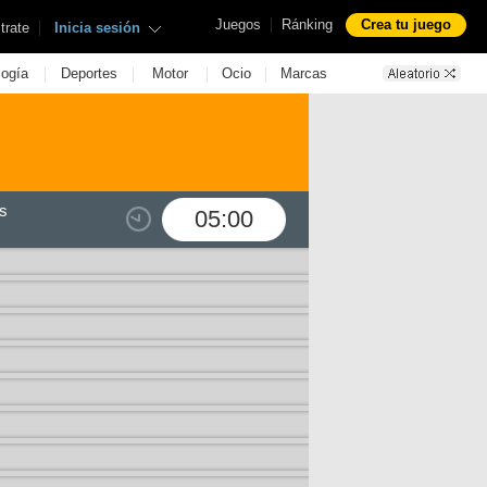
|
Juegos
Ránking
Crea tu juego
|
trate
Inicia sesión
|
|
|
|
logía
Deportes
Motor
Ocio
Marcas
s
05:00