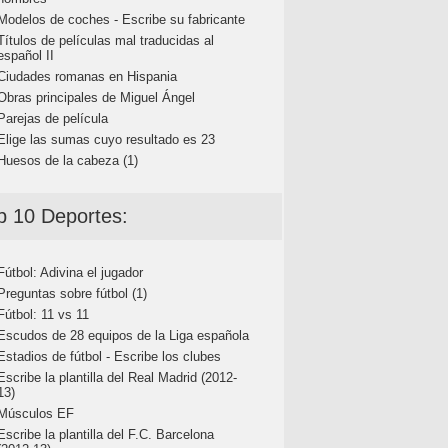
Modelos de coches - Escribe su fabricante
Títulos de películas mal traducidas al
español II
Ciudades romanas en Hispania
Obras principales de Miguel Ángel
Parejas de película
Elige las sumas cuyo resultado es 23
Huesos de la cabeza (1)
p 10 Deportes:
Fútbol: Adivina el jugador
Preguntas sobre fútbol (1)
Fútbol: 11 vs 11
Escudos de 28 equipos de la Liga española
Estadios de fútbol - Escribe los clubes
Escribe la plantilla del Real Madrid (2012-
13)
Músculos EF
Escribe la plantilla del F.C. Barcelona