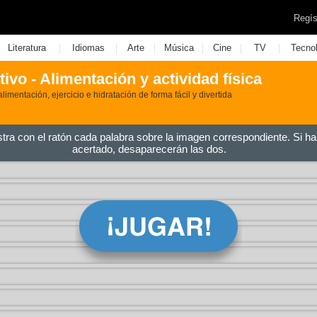
Regís
|
|
|
|
|
|
Literatura
Idiomas
Arte
Música
Cine
TV
Tecno
ivo - Alimentación y actividad física
mentación, ejercicio e hidratación de forma fácil y divertida
stra con el ratón cada palabra sobre la imagen correspondiente. Si ha
acertado, desaparecerán las dos.