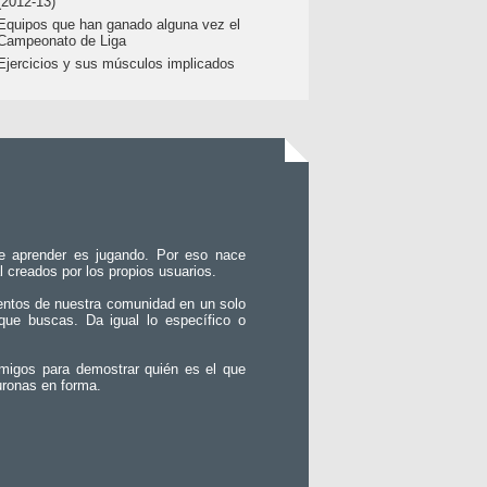
(2012-13)
Equipos que han ganado alguna vez el
Campeonato de Liga
Ejercicios y sus músculos implicados
e aprender es jugando. Por eso nace
l creados por los propios usuarios.
entos de nuestra comunidad en un solo
que buscas. Da igual lo específico o
migos para demostrar quién es el que
uronas en forma.