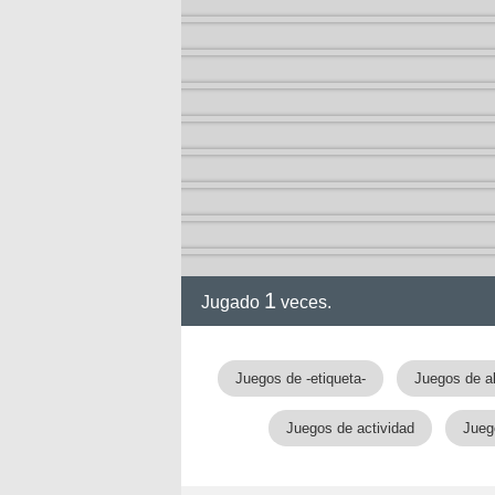
2-13)
ia de
1
Jugado
veces.
a
Juegos de -etiqueta-
Juegos de a
Juegos de actividad
Jueg
ga