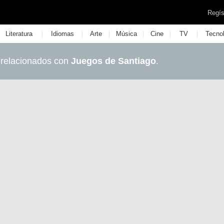
Regís
|
|
|
|
|
|
Literatura
Idiomas
Arte
Música
Cine
TV
Tecno
 relacionados con
Juegos de Santiago
.