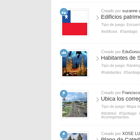
Creado por
suzanne 
Edificios patri
Tipo de juego:
Encuent
#edificios
#Santiago
Creado por
EduGonza
Habitantes de 
Tipo de juego:
Ránkin
#habitantes
#Santiag
Creado por
Francisco
Ubica los corre
Tipo de juego:
Mapa 
#distritos
#Santiago
#corregimientos
Creado por
XOSE LU
Plano da Cated