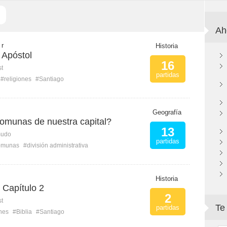
Ah
 r
Historia
 Apóstol
16
st
partidas
#religiones
#Santiago
Geografía
omunas de nuestra capital?
13
mudo
partidas
omunas
#división administrativa
Historia
o Capítulo 2
2
st
Te
partidas
ones
#Biblia
#Santiago