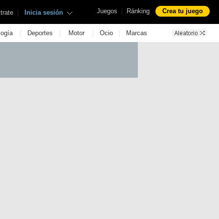
|
Juegos
Ránking
Crea tu juego
|
trate
Inicia sesión
|
|
|
|
logía
Deportes
Motor
Ocio
Marcas