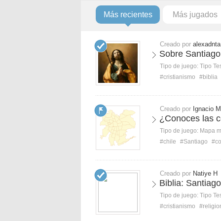
Más recientes
Más jugados
Creado por
alexadnta
Sobre Santiago
Tipo de juego:
Tipo Te
#cristianismo
#biblia
Creado por
Ignacio M
¿Conoces las c
Tipo de juego:
Mapa 
#chile
#Santiago
#c
Creado por
Natiye H
Biblia: Santiag
Tipo de juego:
Tipo Te
#cristianismo
#religi