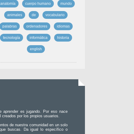
anatomía
cuerpo humano
mundo
animales
de
vocabulario
palabras
ordenadores
idiomas
tecnología
informática
historia
english
e aprender es jugando. Por eso nace
l creados por los propios usuarios.
entos de nuestra comunidad en un solo
que buscas. Da igual lo específico o