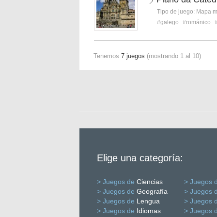
Tipo de juego:
Mapa 
#galego
#románico
Tenemos
7 juegos
(mostrando 1 al 10)
Elige una categoría:
> Juegos de
Ciencias
> Juegos 
> Juegos de
Geografía
> Juegos 
> Juegos de
Lengua
> Juegos 
> Juegos de
Idiomas
> Juegos 