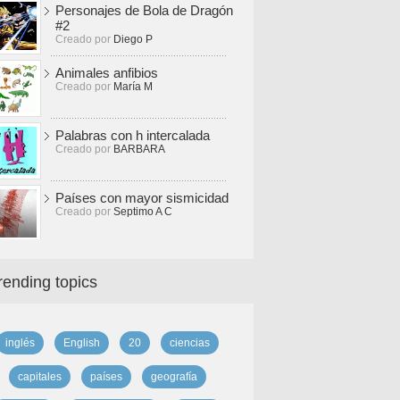
Personajes de Bola de Dragón
#2
Creado por
Diego P
Animales anfibios
Creado por
María M
Palabras con h intercalada
Creado por
BARBARA
Países con mayor sismicidad
Creado por
Septimo A C
rending topics
inglés
English
20
ciencias
capitales
países
geografía