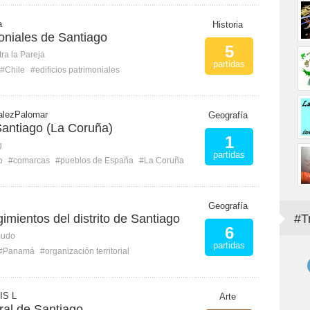
a
Historia
moniales de Santiago
5
ra la Pareja
partidas
#Chile
#edificios patrimoniales
lezPalomar
Geografía
Santiago (La Coruña)
1
g
partidas
o
#comarcas
#pueblos de España
#La Coruña
Geografía
gimientos del distrito de Santiago
#T
6
mudo
partidas
#Panamá
#organización territorial
IS L
Arte
ral de Santiago