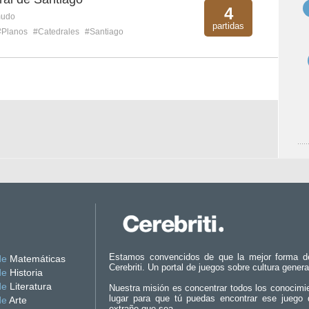
4
mudo
partidas
#Planos
#Catedrales
#Santiago
Estamos convencidos de que la mejor forma d
de
Matemáticas
Cerebriti. Un portal de juegos sobre cultura genera
de
Historia
de
Literatura
Nuestra misión es concentrar todos los conocimi
lugar para que tú puedas encontrar ese juego 
de
Arte
extraño que sea.