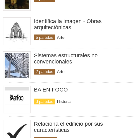
Identifica la imagen - Obras
arquitectónicas
6 partidas
Arte
Sistemas estructurales no
convencionales
2 partidas
Arte
BA EN FOCO
3 partidas
Historia
Relaciona el edificio por sus
características