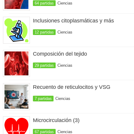
64 partidas
Ciencias
Inclusiones citoplasmáticas y más
12 partidas
Ciencias
Composición del tejido
29 partidas
Ciencias
Recuento de reticulocitos y VSG
7 partidas
Ciencias
Microcirculación (3)
67 partidas
Ciencias