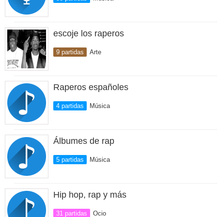
escoje los raperos
9 partidas
Arte
Raperos españoles
4 partidas
Música
Álbumes de rap
5 partidas
Música
Hip hop, rap y más
31 partidas
Ocio