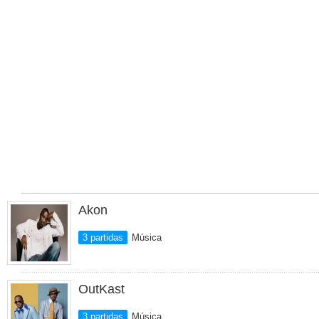
Akon
3 partidas
Música
OutKast
3 partidas
Música