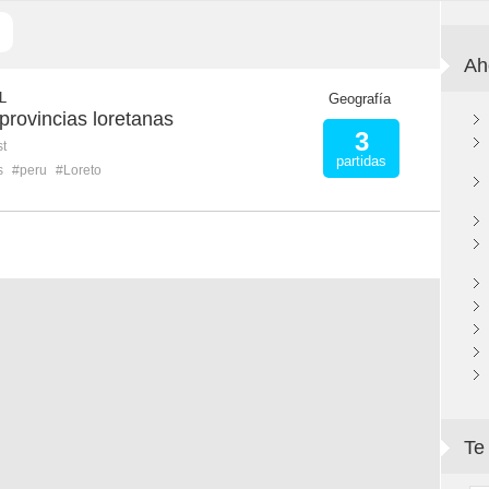
Ah
L
Geografía
 provincias loretanas
3
st
partidas
s
#peru
#Loreto
Te