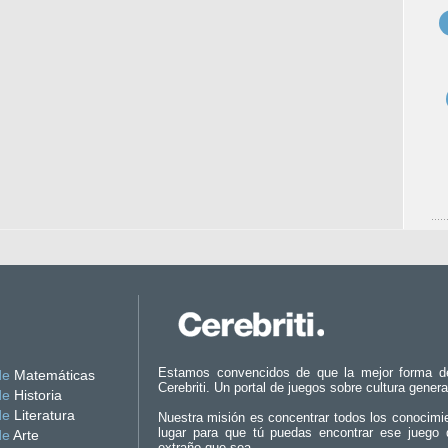
Estamos convencidos de que la mejor forma d
de
Matemáticas
Cerebriti. Un portal de juegos sobre cultura genera
de
Historia
de
Literatura
Nuestra misión es concentrar todos los conocimi
lugar para que tú puedas encontrar ese juego 
de
Arte
extraño que sea.