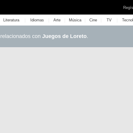
Regís
|
|
|
|
|
|
Literatura
Idiomas
Arte
Música
Cine
TV
Tecno
 relacionados con
Juegos de Loreto
.