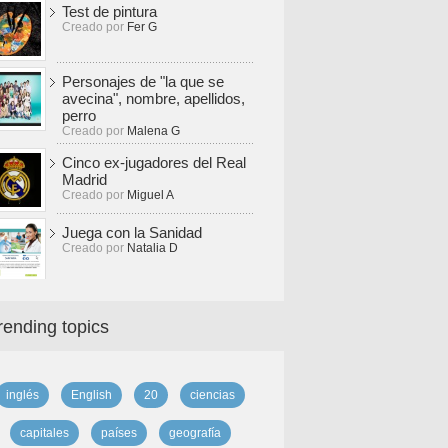
Test de pintura
Creado por
Fer G
Personajes de "la que se
avecina", nombre, apellidos,
perro
Creado por
Malena G
Cinco ex-jugadores del Real
Madrid
Creado por
Miguel A
Juega con la Sanidad
Creado por
Natalia D
rending topics
inglés
English
20
ciencias
capitales
países
geografía