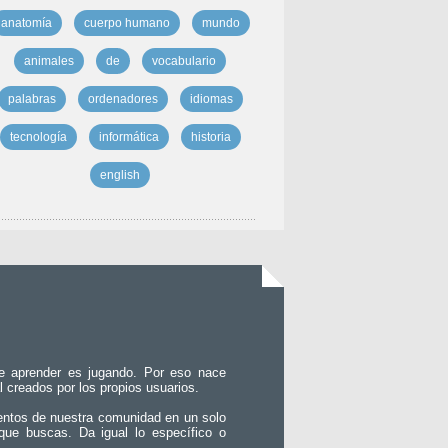
anatomía
cuerpo humano
mundo
animales
de
vocabulario
palabras
ordenadores
idiomas
tecnología
informática
historia
english
e aprender es jugando. Por eso nace
l creados por los propios usuarios.
entos de nuestra comunidad en un solo
que buscas. Da igual lo específico o