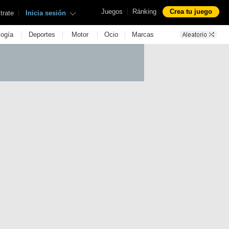
|
Juegos
Ránking
Crea tu juego
|
trate
Inicia sesión
|
|
|
|
logía
Deportes
Motor
Ocio
Marcas