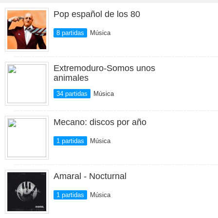
Pop español de los 80
8 partidas
Música
Extremoduro-Somos unos
animales
34 partidas
Música
Mecano: discos por año
1 partidas
Música
Amaral - Nocturnal
1 partidas
Música