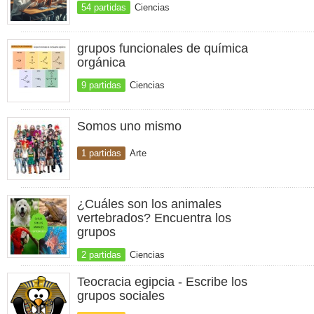
54 partidas
Ciencias
grupos funcionales de química
orgánica
9 partidas
Ciencias
Somos uno mismo
1 partidas
Arte
¿Cuáles son los animales
vertebrados? Encuentra los
grupos
2 partidas
Ciencias
Teocracia egipcia - Escribe los
grupos sociales