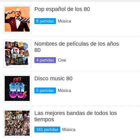
Pop español de los 80
8 partidas
Música
Nombres de películas de los años
80
4 partidas
Cine
Disco music 80
6 partidas
Música
Las mejores bandas de todos los
tiempos
141 partidas
Música