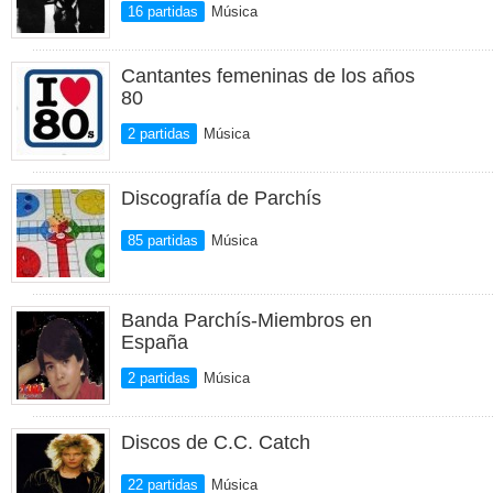
16 partidas
Música
Cantantes femeninas de los años
80
2 partidas
Música
Discografía de Parchís
85 partidas
Música
Banda Parchís-Miembros en
España
2 partidas
Música
Discos de C.C. Catch
22 partidas
Música