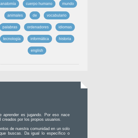
anatomía
cuerpo humano
mundo
animales
de
vocabulario
palabras
ordenadores
idiomas
tecnología
informática
historia
english
e aprender es jugando. Por eso nace
l creados por los propios usuarios.
entos de nuestra comunidad en un solo
que buscas. Da igual lo específico o