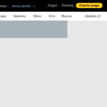
|
Juegos
Ránking
Crea tu juego
|
trate
Inicia sesión
|
|
|
|
logía
Deportes
Motor
Ocio
Marcas