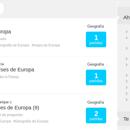
Ah
Geografía
uropa
1
mudo
partidas
ografía de Europa
#mapa de Europa
cia
Geografía
aíses de Europa
1
ra la Pareja
partidas
nrique c
Geografía
les de Europa (9)
2
l de preguntas
Te
partidas
Europa
#Geografía de Europa