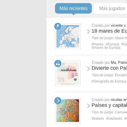
Más recientes
Más jugados
Creado por
vicente v
18 mares de E
Tipo de juego:
Mapa 
#mares
#Europa
#Ge
#mares de Europa
Creado por
Ma. Patri
Divierte con P
Tipo de juego:
Encuent
#Geografía de Europa
Creado por
nicolas e
Países y capita
Tipo de juego:
Carruse
#paises
#capitales
#