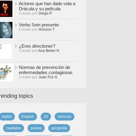
Actores que han dado vida a
Drácula y su película
Creado por
Diego P
Verbo Sein presente
Creado por
Horizon T
¿Eres directioner?
Creado por
Ana Belen H
Normas de prevención de
enfermedades contagiosas
Creado por
Juan Fco G
rending topics
inglés
English
20
ciencias
capitales
países
geografía