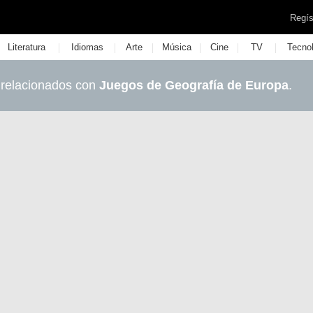
Regís
|
|
|
|
|
|
Literatura
Idiomas
Arte
Música
Cine
TV
Tecno
 relacionados con
Juegos de Geografía de Europa
.