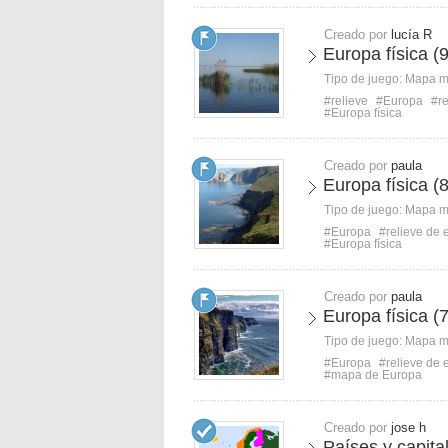
Creado por
lucía R
Europa física (9
Tipo de juego:
Mapa 
#relieve
#Europa
#r
#Europa física
Creado por
paula
Europa física (8
Tipo de juego:
Mapa 
#Europa
#relieve de 
#Europa física
Creado por
paula
Europa física (7
Tipo de juego:
Mapa 
#Europa
#relieve de 
#mapa de Europa
Creado por
jose h
Países y capita