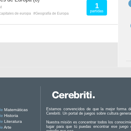
1
st
partidas
capitales de europa
#Geografía de Europa
Estamos convencidos de que la mejor forma d
de
Matemáticas
Cerebriti. Un portal de juegos sobre cultura genera
de
Historia
de
Literatura
Nuestra misión es concentrar todos los conocimi
lugar para que tú puedas encontrar ese juego 
de
Arte
extraño que sea.