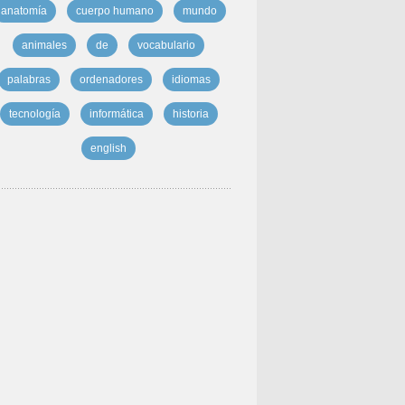
anatomía
cuerpo humano
mundo
animales
de
vocabulario
palabras
ordenadores
idiomas
tecnología
informática
historia
english