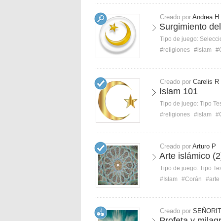
Creado por
Andrea H
Surgimiento del
Tipo de juego:
Selecci
#religiones
#islam
#
Creado por
Carelis R
Islam 101
Tipo de juego:
Tipo Te
#religiones
#islam
#
Creado por
Arturo P
Arte islámico (2
Tipo de juego:
Tipo Te
#Islam
#Corán
#arte
Creado por
SEÑORIT
Profeta y milag