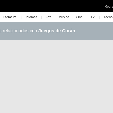
Regís
|
|
|
|
|
|
Literatura
Idiomas
Arte
Música
Cine
TV
Tecno
s relacionados con
Juegos de Corán
.