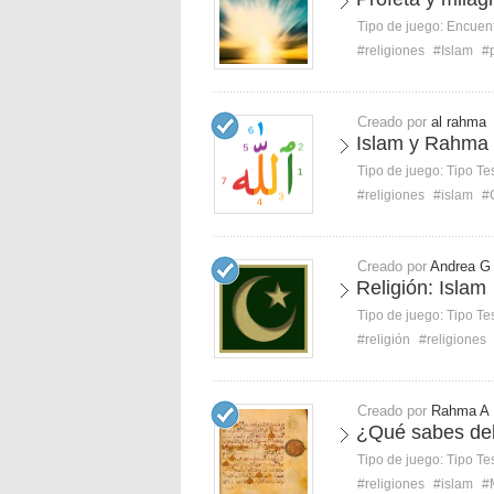
Tipo de juego:
Encuent
#religiones
#Islam
#
Creado por
al rahma
Islam y Rahma
Tipo de juego:
Tipo Te
#religiones
#islam
#
Creado por
Andrea G
Religión: Islam
Tipo de juego:
Tipo Te
#religión
#religiones
Creado por
Rahma A
¿Qué sabes de
Tipo de juego:
Tipo Te
#religiones
#islam
#