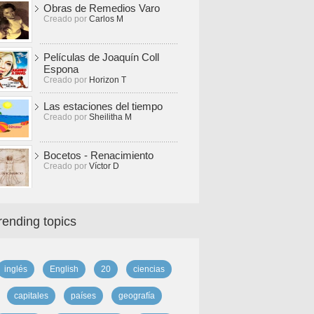
Obras de Remedios Varo
Creado por
Carlos M
Películas de Joaquín Coll
Espona
Creado por
Horizon T
Las estaciones del tiempo
Creado por
Sheilitha M
Bocetos - Renacimiento
Creado por
Víctor D
rending topics
inglés
English
20
ciencias
capitales
países
geografía