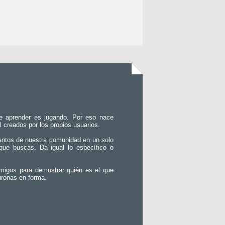
e aprender es jugando. Por eso nace
l creados por los propios usuarios.
entos de nuestra comunidad en un solo
que buscas. Da igual lo específico o
migos para demostrar quién es el que
uronas en forma.