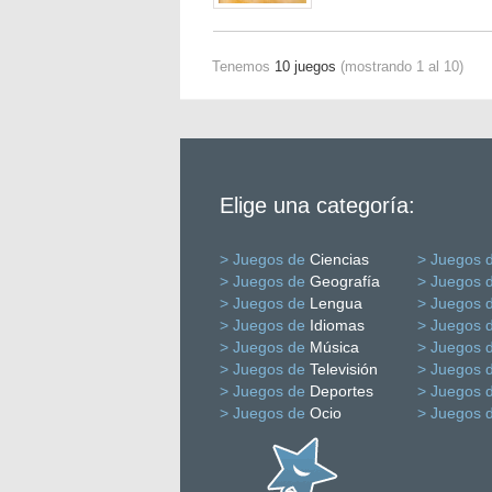
Tenemos
10 juegos
(mostrando 1 al 10)
Elige una categoría:
> Juegos de
Ciencias
> Juegos 
> Juegos de
Geografía
> Juegos 
> Juegos de
Lengua
> Juegos 
> Juegos de
Idiomas
> Juegos 
> Juegos de
Música
> Juegos 
> Juegos de
Televisión
> Juegos 
> Juegos de
Deportes
> Juegos 
> Juegos de
Ocio
> Juegos 