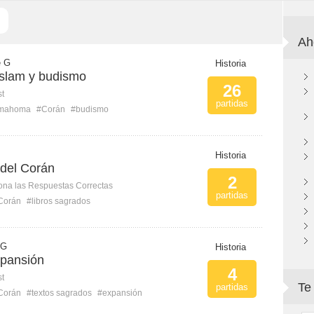
Ah
e G
Historia
 Islam y budismo
26
st
partidas
mahoma
#Corán
#budismo
Historia
 del Corán
2
ona las Respuestas Correctas
partidas
Corán
#libros sagrados
 G
Historia
xpansión
4
st
Te
partidas
Corán
#textos sagrados
#expansión