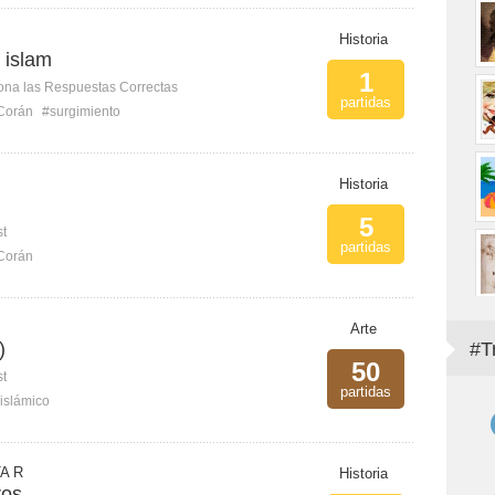
Historia
 islam
1
ona las Respuestas Correctas
partidas
Corán
#surgimiento
Historia
5
st
partidas
Corán
Arte
)
#T
50
st
partidas
 islámico
A R
Historia
ros