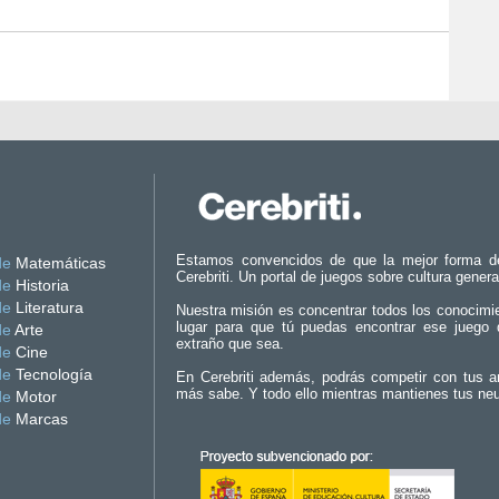
Estamos convencidos de que la mejor forma d
de
Matemáticas
Cerebriti. Un portal de juegos sobre cultura genera
de
Historia
de
Literatura
Nuestra misión es concentrar todos los conocimi
lugar para que tú puedas encontrar ese juego 
de
Arte
extraño que sea.
de
Cine
de
Tecnología
En Cerebriti además, podrás competir con tus a
más sabe. Y todo ello mientras mantienes tus ne
de
Motor
de
Marcas