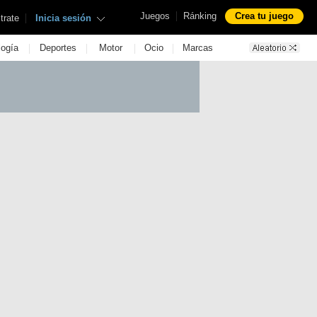
|
Juegos
Ránking
Crea tu juego
|
trate
Inicia sesión
|
|
|
|
logía
Deportes
Motor
Ocio
Marcas