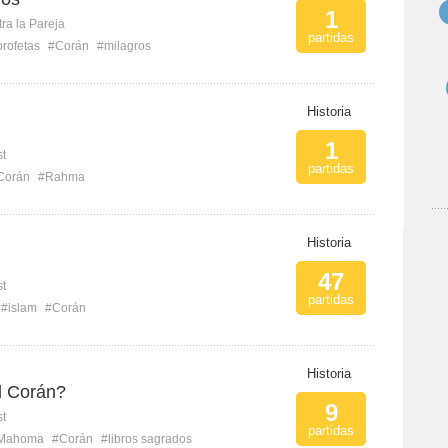
1
ra la Pareja
partidas
profetas
#Corán
#milagros
Historia
1
st
partidas
Corán
#Rahma
Historia
47
st
partidas
#islam
#Corán
Historia
l Corán?
9
st
partidas
Mahoma
#Corán
#libros sagrados