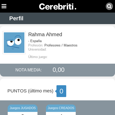
Perfil
Rahma Ahmed
- España
Profesión:
Profesores / Maestros
Universidad:
Último juego:
0,00
NOTA MEDIA:
0
PUNTOS (último mes)
Juegos JUGADOS
Juegos CREADOS