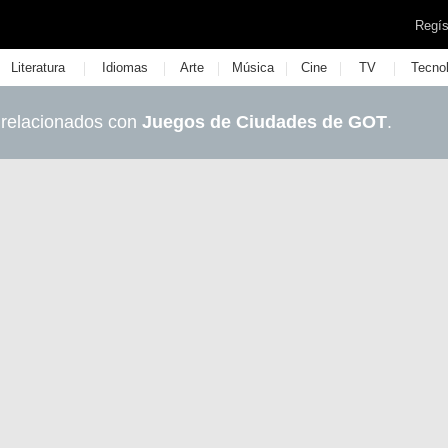
Regís
|
|
|
|
|
|
Literatura
Idiomas
Arte
Música
Cine
TV
Tecno
 relacionados con
Juegos de Ciudades de GOT
.