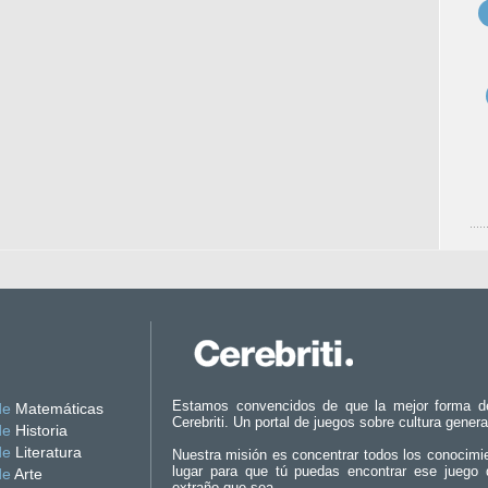
Estamos convencidos de que la mejor forma d
de
Matemáticas
Cerebriti. Un portal de juegos sobre cultura genera
de
Historia
de
Literatura
Nuestra misión es concentrar todos los conocimi
lugar para que tú puedas encontrar ese juego 
de
Arte
extraño que sea.