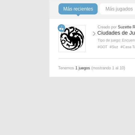
Más recientes
Más jugados
Creado por
Suzette 
Ciudades de Ju
Tipo de juego:
Encuent
#GOT
#Suz
#Casa T
Tenemos
1 juegos
(mostrando 1 al 10)