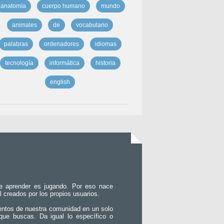
anatomía
cuerpo humano
mundo
animales
de
vocabulario
palabras
ordenadores
idiomas
tecnología
informática
historia
english
e aprender es jugando. Por eso nace
l creados por los propios usuarios.
entos de nuestra comunidad en un solo
que buscas. Da igual lo específico o