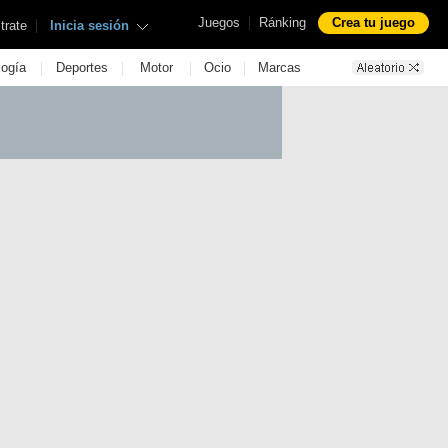
|
Juegos
Ránking
Crea tu juego
|
trate
Inicia sesión
|
|
|
|
logía
Deportes
Motor
Ocio
Marcas