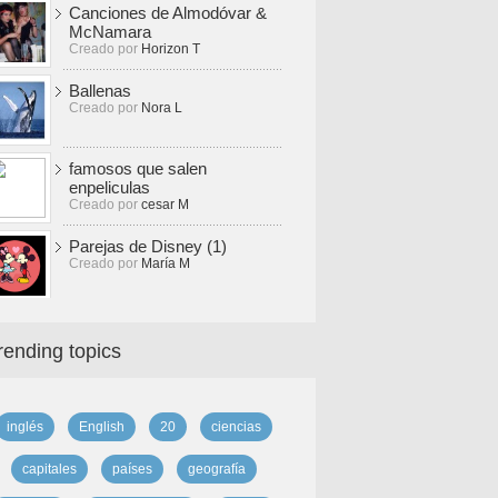
Canciones de Almodóvar &
McNamara
Creado por
Horizon T
Ballenas
Creado por
Nora L
famosos que salen
enpeliculas
Creado por
cesar M
Parejas de Disney (1)
Creado por
María M
rending topics
inglés
English
20
ciencias
capitales
países
geografía