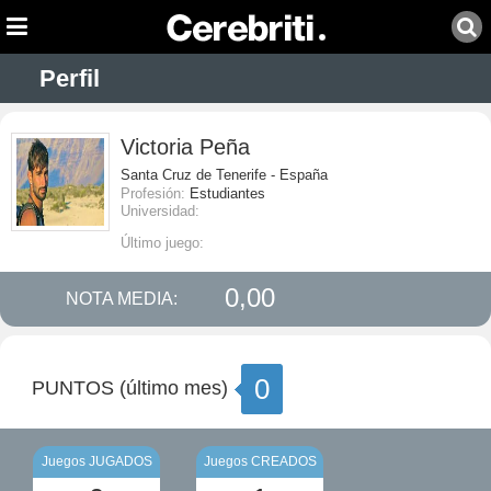
Perfil
Victoria Peña
Santa Cruz de Tenerife - España
Profesión:
Estudiantes
Universidad:
Último juego:
0,00
NOTA MEDIA:
0
PUNTOS (último mes)
Juegos JUGADOS
Juegos CREADOS