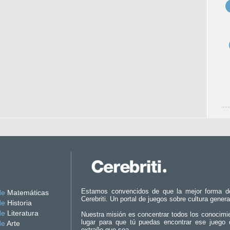
Estamos convencidos de que la mejor forma d
de
Matemáticas
Cerebriti. Un portal de juegos sobre cultura genera
de
Historia
de
Literatura
Nuestra misión es concentrar todos los conocimi
lugar para que tú puedas encontrar ese juego 
de
Arte
extraño que sea.