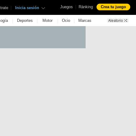
|
Juegos
Ránking
Crea tu juego
|
trate
Inicia sesión
|
|
|
|
logía
Deportes
Motor
Ocio
Marcas