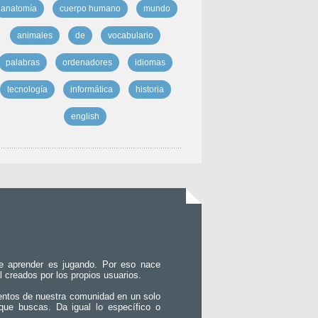
anatomía
cuerpo humano
mundo
animales
de
vocabulario
palabras
ordenadores
idiomas
tecnología
informática
historia
english
e aprender es jugando. Por eso nace
l creados por los propios usuarios.
entos de nuestra comunidad en un solo
que buscas. Da igual lo específico o