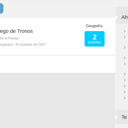
Ah
R
Geografía
ego de Tronos
2
ra la Pareja
partidas
argaryen
#Ciudades de GOT
Te