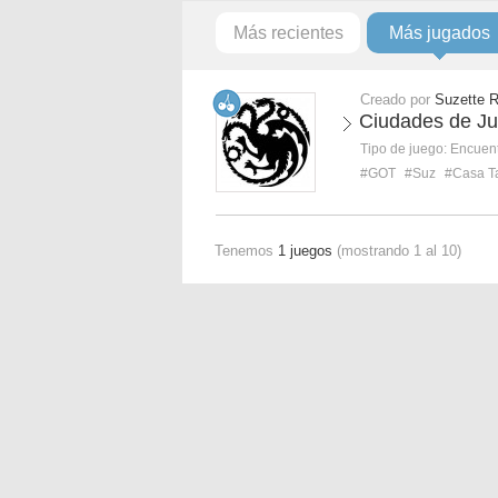
Más recientes
Más jugados
Creado por
Suzette 
Ciudades de Ju
Tipo de juego:
Encuent
#GOT
#Suz
#Casa T
Tenemos
1 juegos
(mostrando 1 al 10)