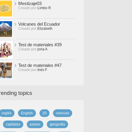
Mestizaje03
Creado por
Limbo R
Volcanes del Ecuador
Creado por
Elizabeth
Test de materiales #39
Creado por
joria A
Test de materiales #47
Creado por
Inés F
rending topics
inglés
English
20
ciencias
capitales
países
geografía