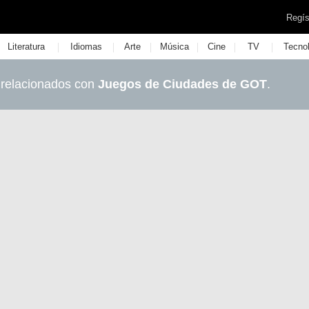
Regís
|
|
|
|
|
|
Literatura
Idiomas
Arte
Música
Cine
TV
Tecno
 relacionados con
Juegos de Ciudades de GOT
.